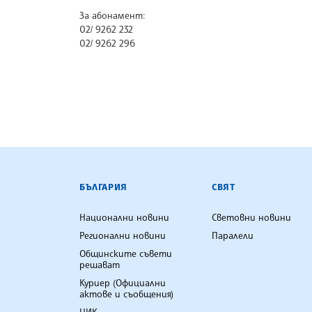
За абонамент:
02/ 9262 232
02/ 9262 296
БЪЛГАРСКА ТЕЛЕГРАФНА АГ
БЪЛГАРИЯ
СВЯТ
Национални новини
Световни новини
Регионални новини
Паралели
Общинските съвети
решават
Куриер (Официални
актове и съобщения)
ЦИК