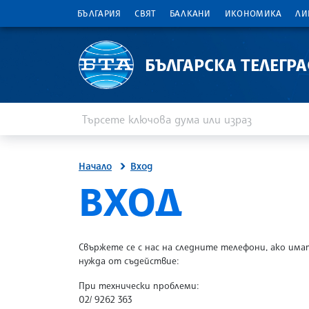
БЪЛГАРИЯ
СВЯТ
БАЛКАНИ
ИКОНОМИКА
ЛИ
БЪЛГАРСКА ТЕЛЕГР
Въведете ключова дума или израз
Търсене
Начало
Вход
SITE.BTA
ВХОД
Свържете се с нас на следните телефони, ако има
нужда от съдействие:
При технически проблеми:
02/ 9262 363