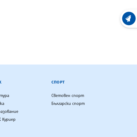
ХРОНО
К
СПОРТ
лтура
Световен спорт
ка
Български спорт
разование
 Куриер