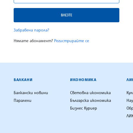
ВЛЕЗТЕ
Забравена парола?
Нямате абонамент?
Регистрирайте се
ЕНЦИЯ
БАЛКАНИ
ИКОНОМИКА
ЛИ
Балкански новини
Световна икономика
Ку
Паралели
Българска икономика
Нау
Бизнес Куриер
Об
ЛИК