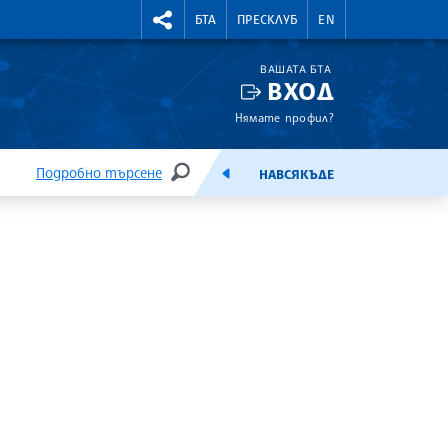
УТНИ КУРСОВЕ
RIGHTMENU.SOCIAL
БТА
ПРЕСКЛУБ
EN
ВАШАТА БТА
ВХОД
Нямате профил?
Подробно търсене
НАВСЯКЪДЕ
ТЪРСЕНЕ
ЕМИСИЯ