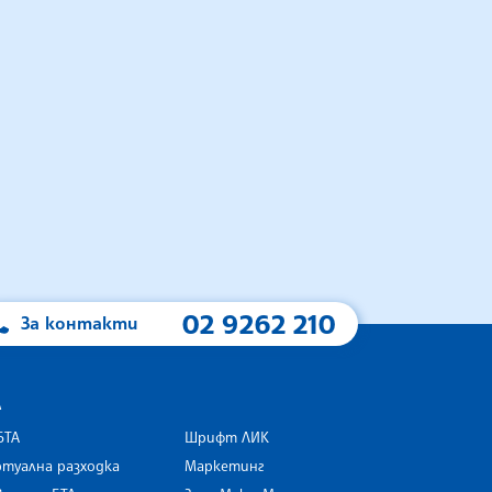
02 9262 210
За контакти
А
БТА
Шрифт ЛИК
туална разходка
Маркетинг