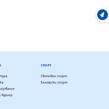
ХРОНО
К
СПОРТ
лтура
Световен спорт
ка
Български спорт
разование
 Куриер