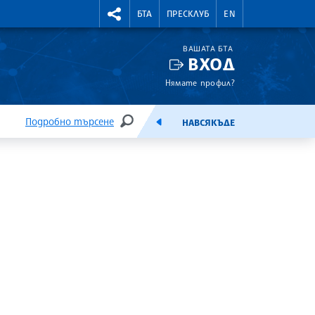
УТНИ КУРСОВЕ
RIGHTMENU.SOCIAL
БТА
ПРЕСКЛУБ
EN
ВАШАТА БТА
ВХОД
Нямате профил?
Подробно търсене
НАВСЯКЪДЕ
ТЪРСЕНЕ
ЕМИСИЯ