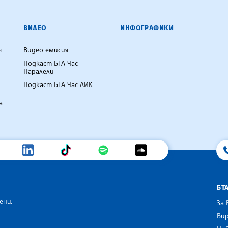
ВИДЕО
ИНФОГРАФИКИ
я
Видео емисия
Подкаст БТА Час
Паралели
Подкаст БТА Час ЛИК
а
БТ
ени.
За 
Вир