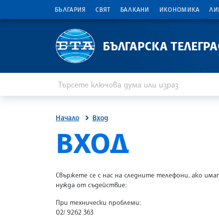
БЪЛГАРИЯ
СВЯТ
БАЛКАНИ
ИКОНОМИКА
ЛИ
БЪЛГАРСКА ТЕЛЕГР
Въведете ключова дума или израз
Търсене
Начало
Вход
SITE.BTA
ВХОД
Свържете се с нас на следните телефони, ако има
нужда от съдействие:
При технически проблеми:
02/ 9262 363