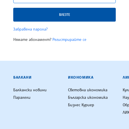
ВЛЕЗТЕ
Забравена парола?
Нямате абонамент?
Регистрирайте се
ЕНЦИЯ
БАЛКАНИ
ИКОНОМИКА
ЛИ
Балкански новини
Световна икономика
Ку
Паралели
Българска икономика
Нау
Бизнес Куриер
Об
ЛИК