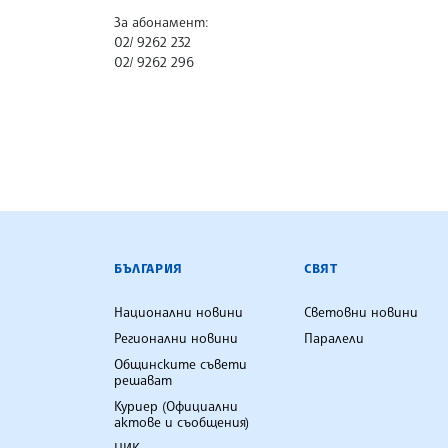
За абонамент:
02/ 9262 232
02/ 9262 296
БЪЛГАРСКА ТЕЛЕГРАФНА АГ
БЪЛГАРИЯ
СВЯТ
Национални новини
Световни новини
Регионални новини
Паралели
Общинските съвети
решават
Куриер (Официални
актове и съобщения)
ЦИК