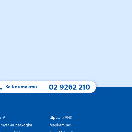
02 9262 210
За контакти
А
БТА
Шрифт ЛИК
туална разходка
Маркетинг