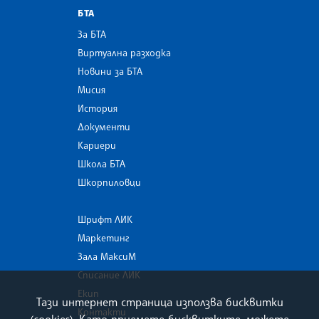
БТА
За БТА
Виртуална разходка
Новини за БТА
Мисия
История
Документи
Кариери
Школа БТА
Шкорпиловци
Шрифт ЛИК
Маркетинг
Зала МаксиМ
Списание ЛИК
Екип
Тази интернет страница използва бисквитки
Контакти