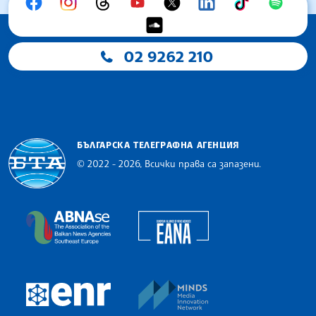
02 9262 210
БЪЛГАРСКА ТЕЛЕГРАФНА АГЕНЦИЯ
© 2022 - 2026, Всички права са запазени.
Българска телеграфна агенция
European Alliance of N
The Assocoation of the Balkan News Agencies S
MINDS Media Innovatio
European Newsroom