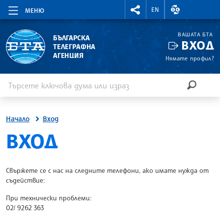
RIGHTMENU.SOCIAL
ВАЛУТНИ КУР
EN
МЕНЮ
ВАШАТА БТА
БЪЛГАРСКА
ВХОД
ТЕЛЕГРАФНА
АГЕНЦИЯ
Нямате профил?
Въведете ключова дума или израз
Търсене
ТЪРСЕН
Начало
Вход
SITE.BTA
ВХОД
Свържете се с нас на следните телефони, ако имате нужда от
съдействие:
При технически проблеми:
02/ 9262 363