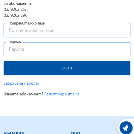
За абонамент:
02/ 9262 232
02/ 9262 296
Потребителско име
Парола
ВЛЕЗТЕ
Забравена парола?
Нямате абонамент?
Регистрирайте се
БЪЛГАРСКА ТЕЛЕГРАФНА АГЕНЦИЯ
ХРОНО
БЪЛГАРИЯ
СВЯТ