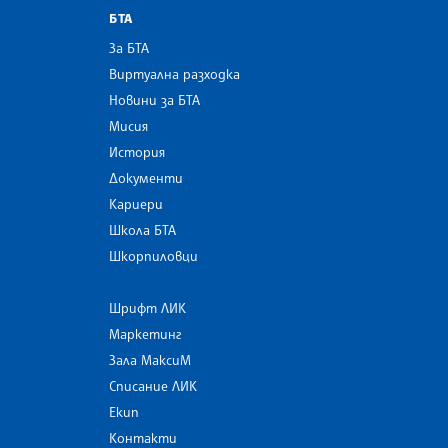
БТА
За БТА
Виртуална разходка
Новини за БТА
Мисия
История
Документи
Кариери
Школа БТА
Шкорпиловци
Шрифт ЛИК
Маркетинг
Зала МаксиМ
Списание ЛИК
Екип
Контакти