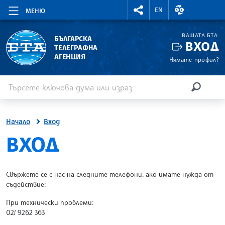
RIGHTMENU.SOCIAL
ВАЛУТНИ КУР
EN
МЕНЮ
ВАШАТА БТА
БЪЛГАРСКА
ВХОД
ТЕЛЕГРАФНА
АГЕНЦИЯ
Нямате профил?
Въведете ключова дума или израз
Търсене
ТЪРСЕН
Начало
Вход
SITE.BTA
ВХОД
Свържете се с нас на следните телефони, ако имате нужда от
съдействие:
При технически проблеми:
02/ 9262 363