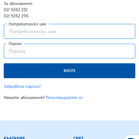
За абонамент:
02/ 9262 232
02/ 9262 296
Потребителско име
Парола
ВЛЕЗТЕ
Забравена парола?
Нямате абонамент?
Регистрирайте се
БЪЛГАРСКА ТЕЛЕГРАФНА АГЕНЦИЯ
БЪЛГАРИЯ
СВЯТ