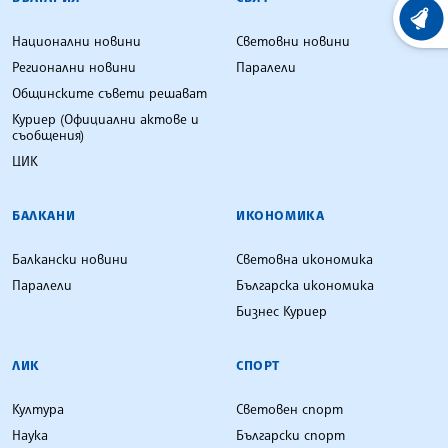
ХРОНО
Национални новини
Световни новини
Регионални новини
Паралели
Общинските съвети решават
Куриер (Официални актове и
съобщения)
ЦИК
БАЛКАНИ
ИКОНОМИКА
Балкански новини
Световна икономика
Паралели
Българска икономика
Бизнес Куриер
ЛИК
СПОРТ
Култура
Световен спорт
Наука
Български спорт