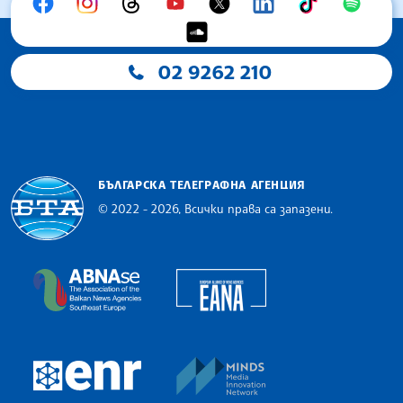
02 9262 210
БЪЛГАРСКА ТЕЛЕГРАФНА АГЕНЦИЯ
© 2022 - 2026, Всички права са запазени.
Българска телеграфна агенция
European Alliance of N
The Assocoation of the Balkan News Agencies S
MINDS Media Innovatio
European Newsroom