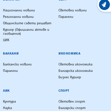
ХРОНО
Национални новини
Световни новини
Регионални новини
Паралели
Общинските съвети решават
Куриер (Официални актове и
съобщения)
ЦИК
БАЛКАНИ
ИКОНОМИКА
Балкански новини
Световна икономика
Паралели
Българска икономика
Бизнес Куриер
ЛИК
СПОРТ
Култура
Световен спорт
Наука
Български спорт