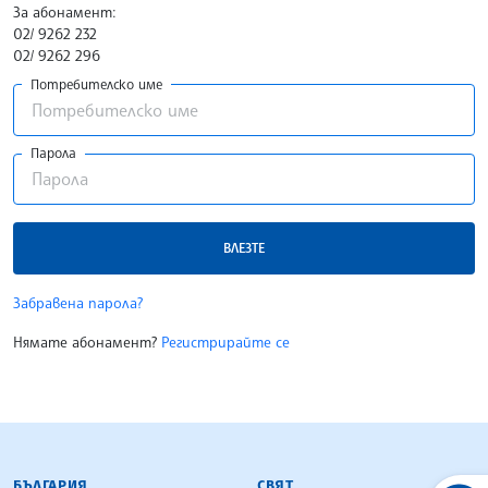
За абонамент:
02/ 9262 232
02/ 9262 296
Потребителско име
Парола
ВЛЕЗТЕ
Забравена парола?
Нямате абонамент?
Регистрирайте се
БЪЛГАРСКА ТЕЛЕГРАФНА АГЕНЦИЯ
БЪЛГАРИЯ
СВЯТ