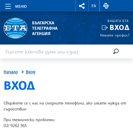
RIGHTMENU.SOCIAL
ВАЛУТНИ КУР
EN
МЕНЮ
ВАШАТА БТА
БЪЛГАРСКА
ВХОД
ТЕЛЕГРАФНА
АГЕНЦИЯ
Нямате профил?
Въведете ключова дума или израз
Търсене
ТЪРСЕН
Начало
Вход
SITE.BTA
ВХОД
Свържете се с нас на следните телефони, ако имате нужда от
съдействие:
При технически проблеми:
02/ 9262 363