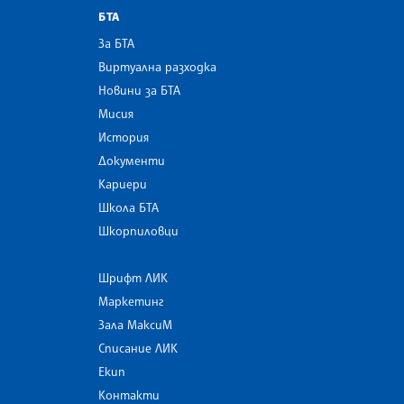
БТА
За БТА
Виртуална разходка
Новини за БТА
Мисия
История
Документи
Кариери
Школа БТА
Шкорпиловци
Шрифт ЛИК
Маркетинг
Зала МаксиМ
Списание ЛИК
Екип
Контакти