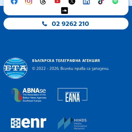
02 9262 210
БЪЛГАРСКА ТЕЛЕГРАФНА АГЕНЦИЯ
© 2022 - 2026, Всички права са запазени.
Българска телеграфна агенция
European Alliance of N
The Assocoation of the Balkan News Agencies S
MINDS Media Innovatio
European Newsroom