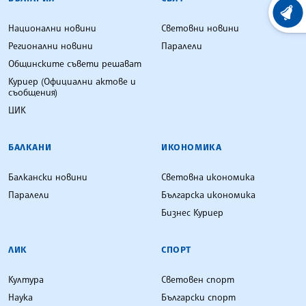
ХРОНО
Национални новини
Световни новини
Регионални новини
Паралели
Общинските съвети решават
Куриер (Официални актове и
съобщения)
ЦИК
БАЛКАНИ
ИКОНОМИКА
Балкански новини
Световна икономика
Паралели
Българска икономика
Бизнес Куриер
ЛИК
СПОРТ
Култура
Световен спорт
Наука
Български спорт