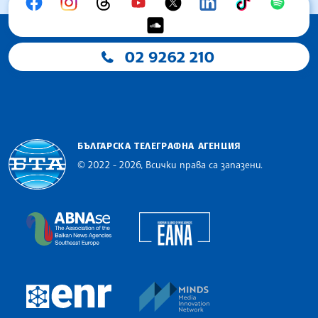
02 9262 210
БЪЛГАРСКА ТЕЛЕГРАФНА АГЕНЦИЯ
© 2022 - 2026, Всички права са запазени.
Българска телеграфна агенция
European Alliance of N
The Assocoation of the Balkan News Agencies S
MINDS Media Innovatio
European Newsroom