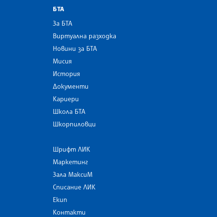
БТА
За БТА
Виртуална разходка
Новини за БТА
Мисия
История
Документи
Кариери
Школа БТА
Шкорпиловци
Шрифт ЛИК
Маркетинг
Зала МаксиМ
Списание ЛИК
Екип
Контакти