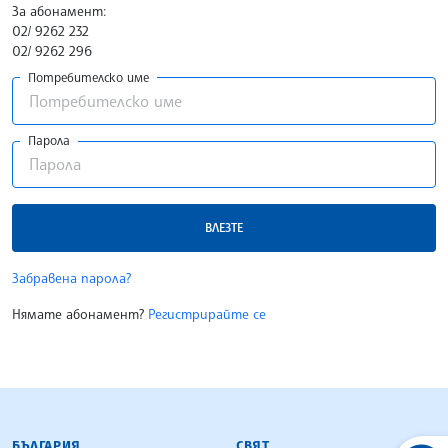
За абонамент:
02/ 9262 232
02/ 9262 296
Потребителско име
Парола
ВЛЕЗТЕ
Забравена парола?
Нямате абонамент?
Регистрирайте се
БЪЛГАРСКА ТЕЛЕГРАФНА АГЕНЦИЯ
БЪЛГАРИЯ
СВЯТ