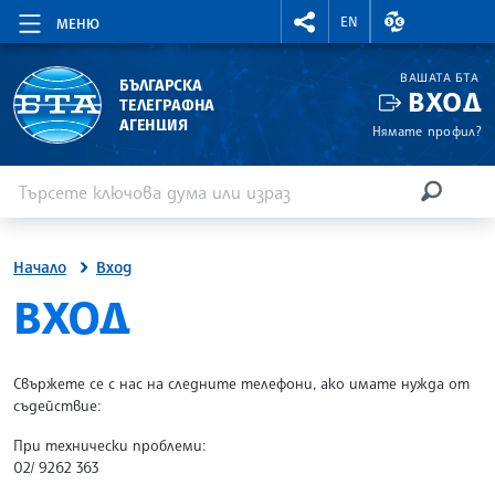
RIGHTMENU.SOCIAL
ВАЛУТНИ КУР
EN
МЕНЮ
ВАШАТА БТА
БЪЛГАРСКА
ВХОД
ТЕЛЕГРАФНА
АГЕНЦИЯ
Нямате профил?
Въведете ключова дума или израз
Търсене
ТЪРСЕН
Начало
Вход
SITE.BTA
ВХОД
Свържете се с нас на следните телефони, ако имате нужда от
съдействие:
При технически проблеми:
02/ 9262 363