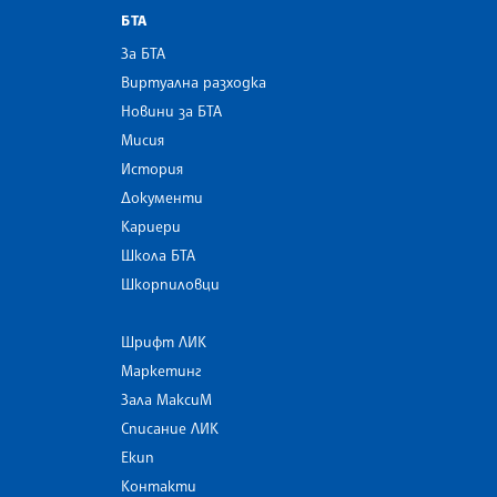
БТА
За БТА
Виртуална разходка
Новини за БТА
Мисия
История
Документи
Кариери
Школа БТА
Шкорпиловци
Шрифт ЛИК
Маркетинг
Зала МаксиМ
Списание ЛИК
Екип
Контакти