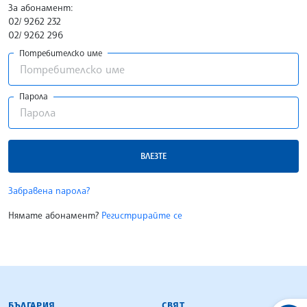
За абонамент:
02/ 9262 232
02/ 9262 296
Потребителско име
Парола
ВЛЕЗТЕ
Забравена парола?
Нямате абонамент?
Регистрирайте се
БЪЛГАРСКА ТЕЛЕГРАФНА АГЕНЦИЯ
БЪЛГАРИЯ
СВЯТ