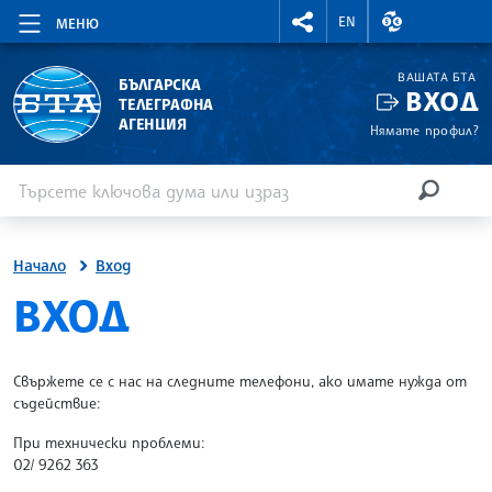
RIGHTMENU.SOCIAL
ВАЛУТНИ КУР
EN
МЕНЮ
ВАШАТА БТА
БЪЛГАРСКА
ВХОД
ТЕЛЕГРАФНА
АГЕНЦИЯ
Нямате профил?
Въведете ключова дума или израз
Търсене
ТЪРСЕН
Начало
Вход
SITE.BTA
ВХОД
Свържете се с нас на следните телефони, ако имате нужда от
съдействие:
При технически проблеми:
02/ 9262 363