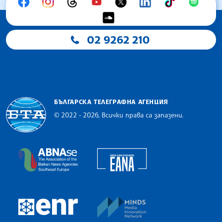
02 9262 210
БЪЛГАРСКА ТЕЛЕГРАФНА АГЕНЦИЯ
© 2022 - 2026, Всички права са запазени.
Българска телеграфна агенция
European Alliance of N
The Assocoation of the Balkan News Agencies S
MINDS Media Innovatio
European Newsroom