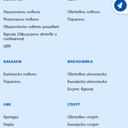
ХРОНО
Национални новини
Световни новини
Регионални новини
Паралели
Общинските съвети решават
Куриер (Официални актове и
съобщения)
ЦИК
БАЛКАНИ
ИКОНОМИКА
Балкански новини
Световна икономика
Паралели
Българска икономика
Бизнес Куриер
ЛИК
СПОРТ
Култура
Световен спорт
Наука
Български спорт