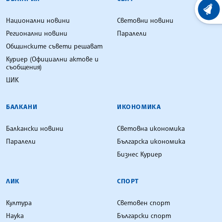
ХРОНО
Национални новини
Световни новини
Регионални новини
Паралели
Общинските съвети решават
Куриер (Официални актове и
съобщения)
ЦИК
БАЛКАНИ
ИКОНОМИКА
Балкански новини
Световна икономика
Паралели
Българска икономика
Бизнес Куриер
ЛИК
СПОРТ
Култура
Световен спорт
Наука
Български спорт