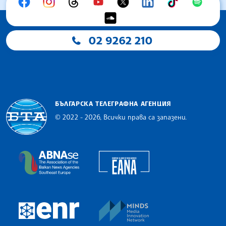
02 9262 210
БЪЛГАРСКА ТЕЛЕГРАФНА АГЕНЦИЯ
© 2022 - 2026, Всички права са запазени.
Българска телеграфна агенция
European Alliance of N
The Assocoation of the Balkan News Agencies S
MINDS Media Innovatio
European Newsroom