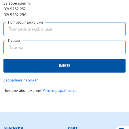
За абонамент:
02/ 9262 232
02/ 9262 296
Потребителско име
Парола
ВЛЕЗТЕ
Забравена парола?
Нямате абонамент?
Регистрирайте се
БЪЛГАРСКА ТЕЛЕГРАФНА АГЕНЦИЯ
БЪЛГАРИЯ
СВЯТ