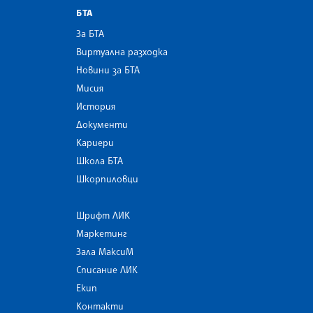
БТА
За БТА
Виртуална разходка
Новини за БТА
Мисия
История
Документи
Кариери
Школа БТА
Шкорпиловци
Шрифт ЛИК
Маркетинг
Зала МаксиМ
Списание ЛИК
Екип
Контакти