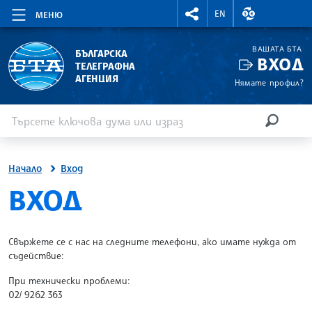
RIGHTMENU.SOCIAL
ВАЛУТНИ КУР
EN
МЕНЮ
ВАШАТА БТА
БЪЛГАРСКА
ВХОД
ТЕЛЕГРАФНА
АГЕНЦИЯ
Нямате профил?
Въведете ключова дума или израз
Търсене
ТЪРСЕН
Начало
Вход
SITE.BTA
ВХОД
Свържете се с нас на следните телефони, ако имате нужда от
съдействие:
При технически проблеми:
02/ 9262 363