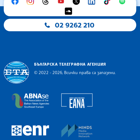
02 9262 210
БЪЛГАРСКА ТЕЛЕГРАФНА АГЕНЦИЯ
© 2022 - 2026, Всички права са запазени.
Българска телеграфна агенция
European Alliance of N
The Assocoation of the Balkan News Agencies S
MINDS Media Innovatio
European Newsroom