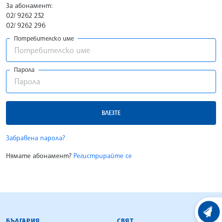
За абонамент:
02/ 9262 232
02/ 9262 296
Потребителско име
Парола
ВЛЕЗТЕ
Забравена парола?
Нямате абонамент?
Регистрирайте се
БЪЛГАРСКА ТЕЛЕГРАФНА АГЕНЦИЯ
ХРОНО
БЪЛГАРИЯ
СВЯТ