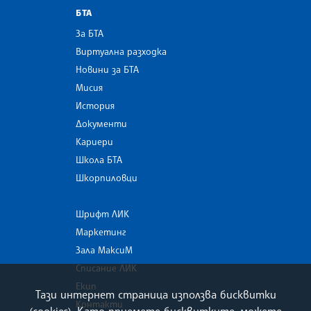
БТА
За БТА
Виртуална разходка
Новини за БТА
Мисия
История
Документи
Кариери
Школа БТА
Шкорпиловци
Шрифт ЛИК
Маркетинг
Зала МаксиМ
Списание ЛИК
Екип
Тази интернет страница използва бисквитки
Контакти