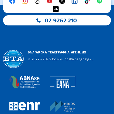
02 9262 210
БЪЛГАРСКА ТЕЛЕГРАФНА АГЕНЦИЯ
© 2022 - 2026, Всички права са запазени.
Българска телеграфна агенция
European Alliance of N
The Assocoation of the Balkan News Agencies S
MINDS Media Innovatio
European Newsroom