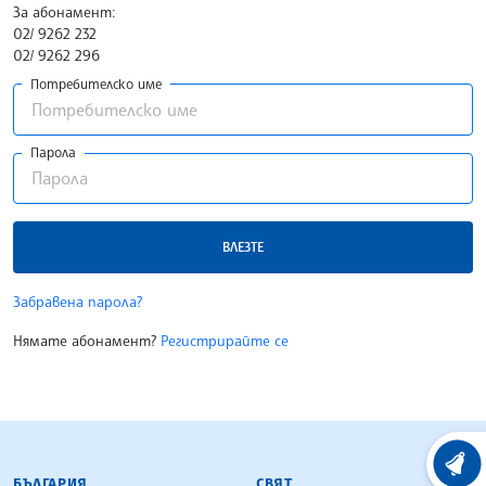
За абонамент:
02/ 9262 232
02/ 9262 296
Потребителско име
Парола
ВЛЕЗТЕ
Забравена парола?
Нямате абонамент?
Регистрирайте се
БЪЛГАРСКА ТЕЛЕГРАФНА АГЕНЦИЯ
ХРОНО
БЪЛГАРИЯ
СВЯТ