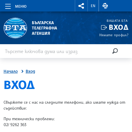
RIGHTMENU.SOCIAL
ВАЛУТНИ КУР
EN
МЕНЮ
ВАШАТА БТА
БЪЛГАРСКА
ВХОД
ТЕЛЕГРАФНА
АГЕНЦИЯ
Нямате профил?
Въведете ключова дума или израз
Търсене
ТЪРСЕН
Начало
Вход
SITE.BTA
ВХОД
Свържете се с нас на следните телефони, ако имате нужда от
съдействие:
При технически проблеми:
02/ 9262 363