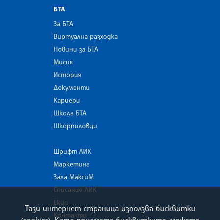
БТА
За БТА
Виртуална разходка
Новини за БТА
Мисия
История
Документи
Кариери
Школа БТА
Шкорпиловци
Шрифт ЛИК
Маркетинг
Зала МаксиМ
Списание ЛИК
Екип
Тази интернет страница използва бисквитки
Контакти