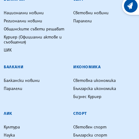
ХРОНО
Национални новини
Световни новини
Регионални новини
Паралели
Общинските съвети решават
Куриер (Официални актове и
съобщения)
ЦИК
БАЛКАНИ
ИКОНОМИКА
Балкански новини
Световна икономика
Паралели
Българска икономика
Бизнес Куриер
ЛИК
СПОРТ
Култура
Световен спорт
Наука
Български спорт