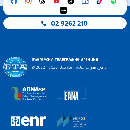
02 9262 210
БЪЛГАРСКА ТЕЛЕГРАФНА АГЕНЦИЯ
© 2022 - 2026, Всички права са запазени.
Българска телеграфна агенция
European Alliance of N
The Assocoation of the Balkan News Agencies S
MINDS Media Innovatio
European Newsroom