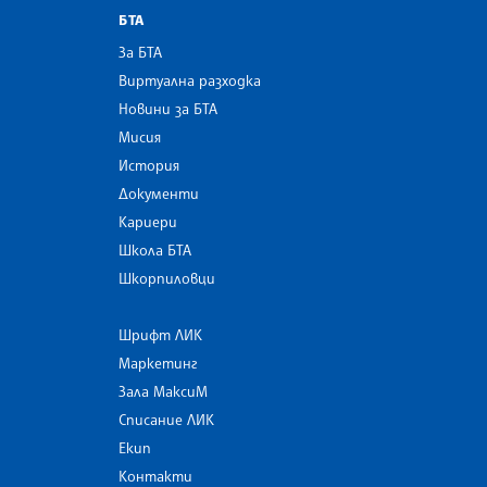
БТА
За БТА
Виртуална разходка
Новини за БТА
Мисия
История
Документи
Кариери
Школа БТА
Шкорпиловци
Шрифт ЛИК
Маркетинг
Зала МаксиМ
Списание ЛИК
Екип
Контакти