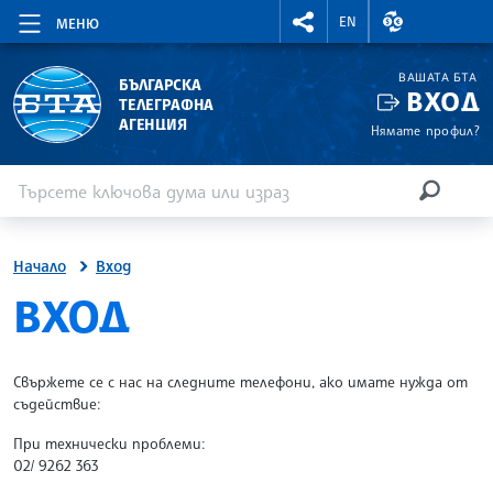
RIGHTMENU.SOCIAL
ВАЛУТНИ КУР
EN
МЕНЮ
ВАШАТА БТА
БЪЛГАРСКА
ВХОД
ТЕЛЕГРАФНА
АГЕНЦИЯ
Нямате профил?
Въведете ключова дума или израз
Търсене
ТЪРСЕН
Начало
Вход
SITE.BTA
ВХОД
Свържете се с нас на следните телефони, ако имате нужда от
съдействие:
При технически проблеми:
02/ 9262 363