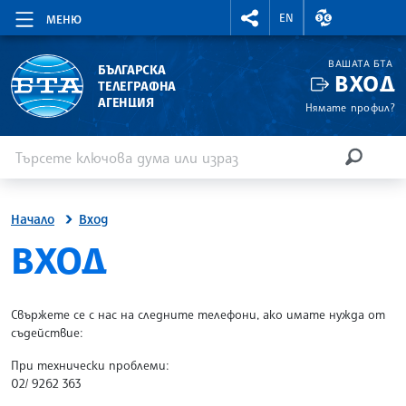
RIGHTMENU.SOCIAL
ВАЛУТНИ КУР
EN
МЕНЮ
ВАШАТА БТА
БЪЛГАРСКА
ВХОД
ТЕЛЕГРАФНА
АГЕНЦИЯ
Нямате профил?
Въведете ключова дума или израз
Търсене
ТЪРСЕН
Начало
Вход
SITE.BTA
ВХОД
Свържете се с нас на следните телефони, ако имате нужда от
съдействие:
При технически проблеми:
02/ 9262 363