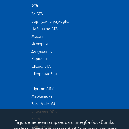
БТА
За БТА
Виртуална разходка
Новини за БТА
Мисия
История
Документи
Кариери
Школа БТА
Шкорпиловци
Шрифт ЛИК
Маркетинг
Зала МаксиМ
Списание ЛИК
Екип
Тази интернет страница използва бисквитки
Контакти