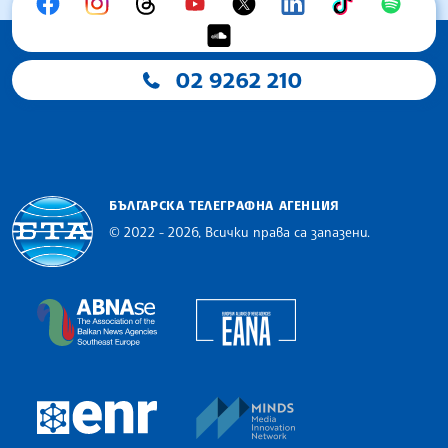
02 9262 210
БЪЛГАРСКА ТЕЛЕГРАФНА АГЕНЦИЯ
© 2022 - 2026, Всички права са запазени.
Българска телеграфна агенция
European Alliance of N
The Assocoation of the Balkan News Agencies S
MINDS Media Innovatio
European Newsroom