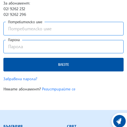
За абонамент:
02/ 9262 232
02/ 9262 296
Потребителско име
Парола
ВЛЕЗТЕ
Забравена парола?
Нямате абонамент?
Регистрирайте се
БЪЛГАРСКА ТЕЛЕГРАФНА АГЕНЦИЯ
ХРОНО
БЪЛГАРИЯ
СВЯТ