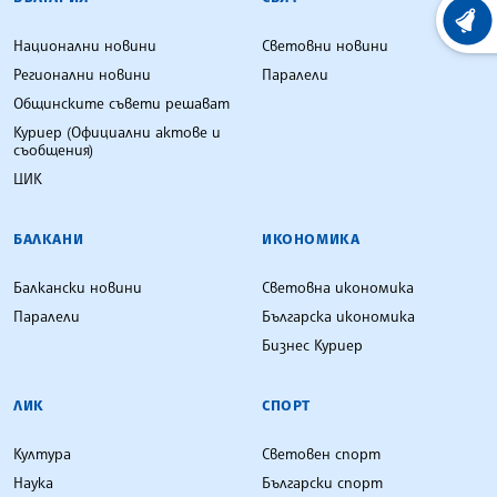
ХРОНО
Национални новини
Световни новини
Регионални новини
Паралели
Общинските съвети решават
Куриер (Официални актове и
съобщения)
ЦИК
БАЛКАНИ
ИКОНОМИКА
Балкански новини
Световна икономика
Паралели
Българска икономика
Бизнес Куриер
ЛИК
СПОРТ
Култура
Световен спорт
Наука
Български спорт