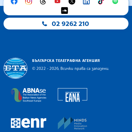
02 9262 210
БЪЛГАРСКА ТЕЛЕГРАФНА АГЕНЦИЯ
© 2022 - 2026, Всички права са запазени.
Българска телеграфна агенция
European Alliance of N
The Assocoation of the Balkan News Agencies S
MINDS Media Innovatio
European Newsroom