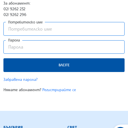
За абонамент:
02/ 9262 232
02/ 9262 296
Потребителско име
Парола
ВЛЕЗТЕ
Забравена парола?
Нямате абонамент?
Регистрирайте се
БЪЛГАРСКА ТЕЛЕГРАФНА АГЕНЦИЯ
БЪЛГАРИЯ
СВЯТ