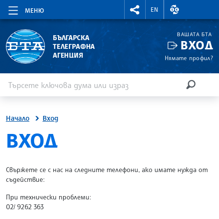
RIGHTMENU.SOCIAL
ВАЛУТНИ КУР
EN
МЕНЮ
ВАШАТА БТА
БЪЛГАРСКА
ВХОД
ТЕЛЕГРАФНА
АГЕНЦИЯ
Нямате профил?
Въведете ключова дума или израз
Търсене
ТЪРСЕН
Начало
Вход
SITE.BTA
ВХОД
Свържете се с нас на следните телефони, ако имате нужда от
съдействие:
При технически проблеми:
02/ 9262 363