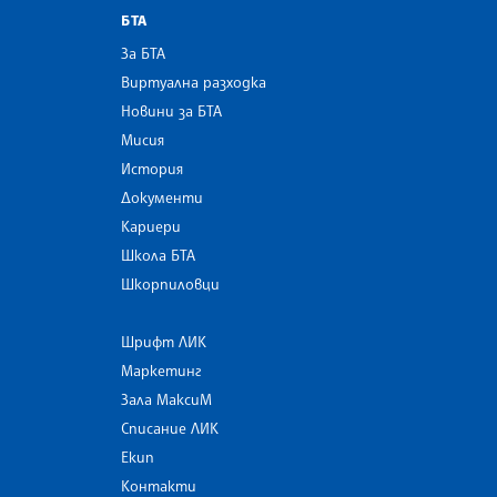
БТА
За БТА
Виртуална разходка
Новини за БТА
Мисия
История
Документи
Кариери
Школа БТА
Шкорпиловци
Шрифт ЛИК
Маркетинг
Зала МаксиМ
Списание ЛИК
Екип
Контакти