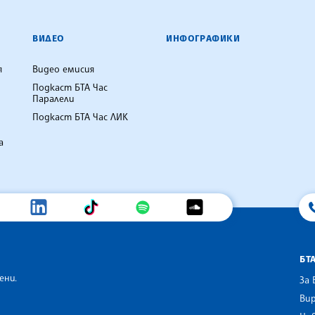
ВИДЕО
ИНФОГРАФИКИ
я
Видео емисия
Подкаст БТА Час
Паралели
Подкаст БТА Час ЛИК
а
БТ
ени.
За 
Вир