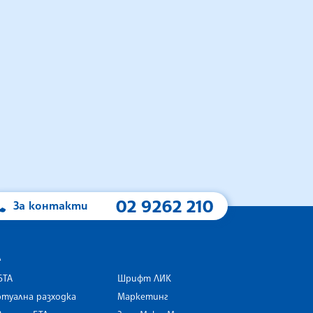
02 9262 210
За контакти
А
БТА
Шрифт ЛИК
туална разходка
Маркетинг