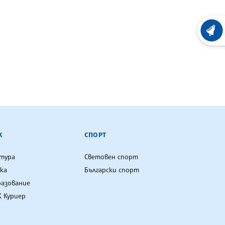
ХРОНО
К
СПОРТ
лтура
Световен спорт
ка
Български спорт
разование
 Куриер