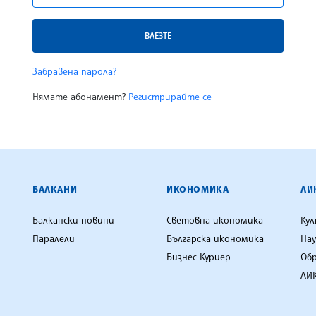
ВЛЕЗТЕ
Забравена парола?
Нямате абонамент?
Регистрирайте се
ЕНЦИЯ
БАЛКАНИ
ИКОНОМИКА
ЛИ
Балкански новини
Световна икономика
Ку
Паралели
Българска икономика
Нау
Бизнес Куриер
Об
ЛИК