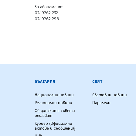
За абонамент:
02/ 9262 232
02/ 9262 296
БЪЛГАРСКА ТЕЛЕГРАФНА АГ
БЪЛГАРИЯ
СВЯТ
Национални новини
Световни новини
Регионални новини
Паралели
Общинските съвети
решават
Куриер (Официални
актове и съобщения)
ЦИК