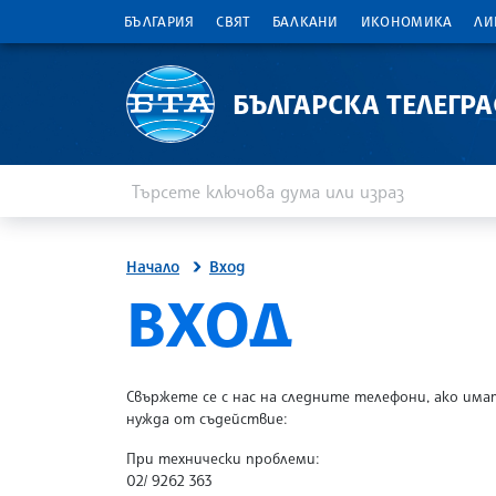
БЪЛГАРИЯ
СВЯТ
БАЛКАНИ
ИКОНОМИКА
ЛИ
БЪЛГАРСКА ТЕЛЕГР
Въведете ключова дума или израз
Търсене
Начало
Вход
SITE.BTA
ВХОД
Свържете се с нас на следните телефони, ако има
нужда от съдействие:
При технически проблеми:
02/ 9262 363