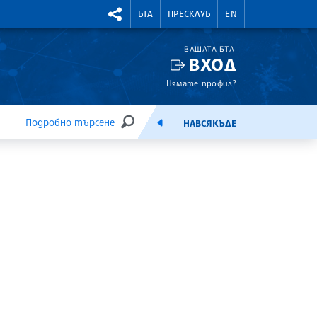
УТНИ КУРСОВЕ
RIGHTMENU.SOCIAL
БТА
ПРЕСКЛУБ
EN
ВАШАТА БТА
ВХОД
Нямате профил?
Подробно търсене
НАВСЯКЪДЕ
ТЪРСЕНЕ
ЕМИСИЯ