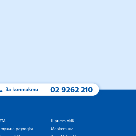
02 9262 210
За контакти
А
БТА
Шрифт ЛИК
туална разходка
Маркетинг