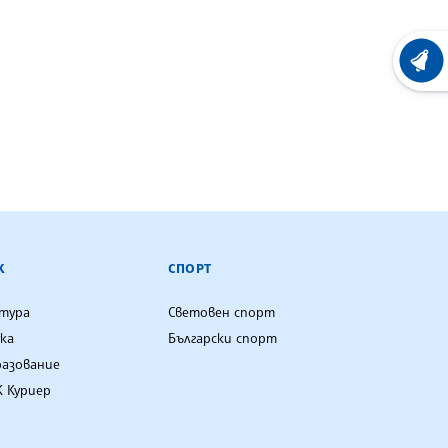
ХРОНО
К
СПОРТ
лтура
Световен спорт
ка
Български спорт
разование
 Куриер