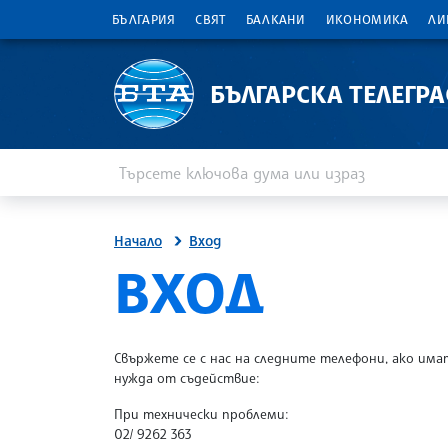
БЪЛГАРИЯ
СВЯТ
БАЛКАНИ
ИКОНОМИКА
ЛИ
БЪЛГАРСКА ТЕЛЕГР
Въведете ключова дума или израз
Търсене
Начало
Вход
SITE.BTA
ВХОД
Свържете се с нас на следните телефони, ако има
нужда от съдействие:
При технически проблеми:
02/ 9262 363