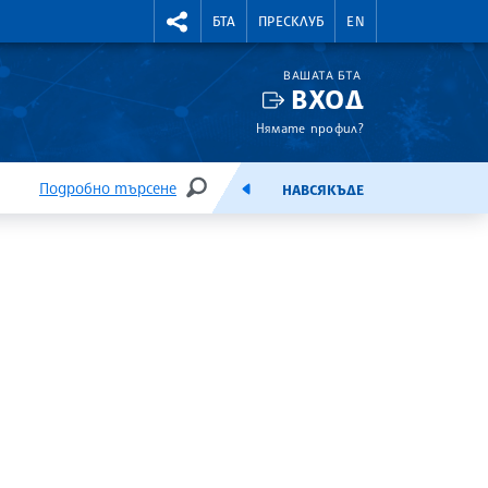
УТНИ КУРСОВЕ
RIGHTMENU.SOCIAL
БТА
ПРЕСКЛУБ
EN
ВАШАТА БТА
ВХОД
Нямате профил?
Подробно търсене
НАВСЯКЪДЕ
ТЪРСЕНЕ
ЕМИСИЯ