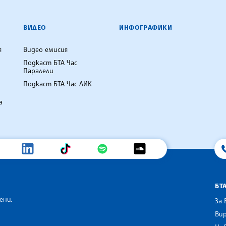
ВИДЕО
ИНФОГРАФИКИ
я
Видео емисия
Подкаст БТА Час
Паралели
Подкаст БТА Час ЛИК
а
БТ
ени.
За 
Вир