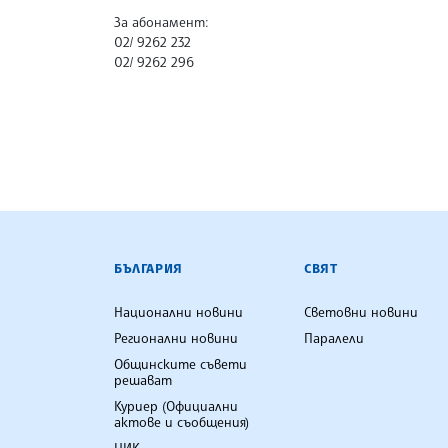
За абонамент:
02/ 9262 232
02/ 9262 296
БЪЛГАРСКА ТЕЛЕГРАФНА АГ
БЪЛГАРИЯ
СВЯТ
Национални новини
Световни новини
Регионални новини
Паралели
Общинските съвети
решават
Куриер (Официални
актове и съобщения)
ЦИК