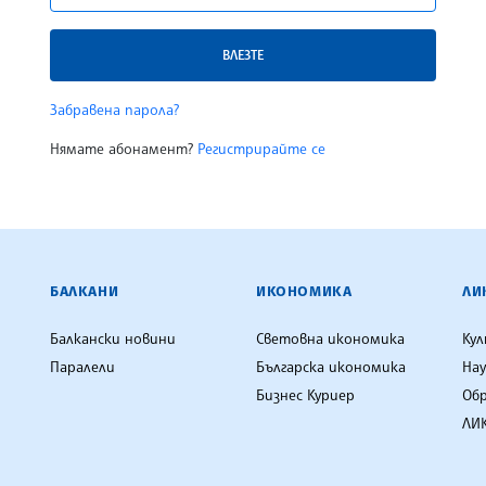
ВЛЕЗТЕ
Забравена парола?
Нямате абонамент?
Регистрирайте се
ЕНЦИЯ
БАЛКАНИ
ИКОНОМИКА
ЛИ
Балкански новини
Световна икономика
Ку
Паралели
Българска икономика
Нау
Бизнес Куриер
Об
ЛИК