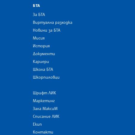
БТА
За БТА
Виртуална разходка
Новини за БТА
Мисия
История
Документи
Кариери
Школа БТА
Шкорпиловци
Шрифт ЛИК
Маркетинг
Зала МаксиМ
Списание ЛИК
Екип
Контакти