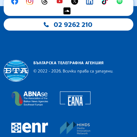
02 9262 210
БЪЛГАРСКА ТЕЛЕГРАФНА АГЕНЦИЯ
© 2022 - 2026, Всички права са запазени.
Българска телеграфна агенция
European Alliance of N
The Assocoation of the Balkan News Agencies S
MINDS Media Innovatio
European Newsroom