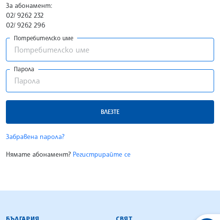
За абонамент:
02/ 9262 232
02/ 9262 296
Потребителско име
Парола
ВЛЕЗТЕ
Забравена парола?
Нямате абонамент?
Регистрирайте се
БЪЛГАРСКА ТЕЛЕГРАФНА АГЕНЦИЯ
БЪЛГАРИЯ
СВЯТ