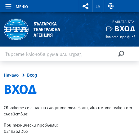
RIGHTMENU.SOCIAL
ВАЛУТНИ КУР
EN
МЕНЮ
ВАШАТА БТА
БЪЛГАРСКА
ВХОД
ТЕЛЕГРАФНА
АГЕНЦИЯ
Нямате профил?
Въведете ключова дума или израз
Търсене
ТЪРСЕН
Начало
Вход
SITE.BTA
ВХОД
Свържете се с нас на следните телефони, ако имате нужда от
съдействие:
При технически проблеми:
02/ 9262 363