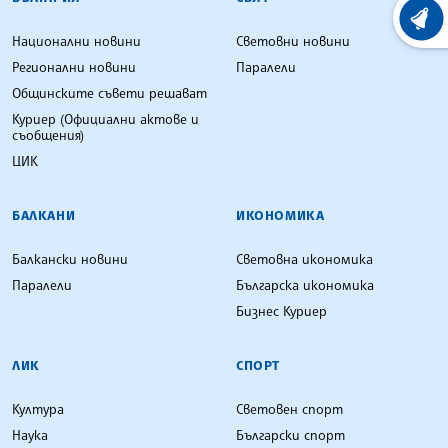
ХРОНО
Национални новини
Световни новини
Регионални новини
Паралели
Общинските съвети решават
Куриер (Официални актове и
съобщения)
ЦИК
БАЛКАНИ
ИКОНОМИКА
Балкански новини
Световна икономика
Паралели
Българска икономика
Бизнес Куриер
ЛИК
СПОРТ
Култура
Световен спорт
Наука
Български спорт