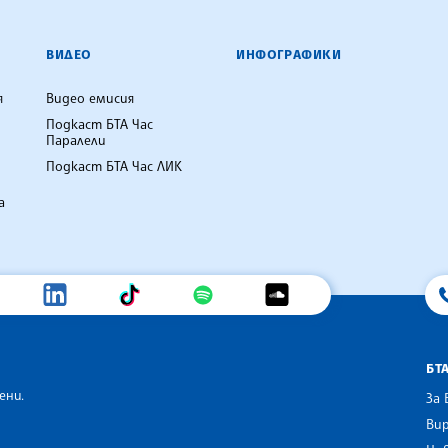
ВИДЕО
ИНФОГРАФИКИ
я
Видео емисия
Подкаст БТА Час
Паралели
Подкаст БТА Час ЛИК
а
БТ
ени.
За 
Вир