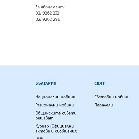
За абонамент:
02/ 9262 232
02/ 9262 296
БЪЛГАРСКА ТЕЛЕГРАФНА АГ
БЪЛГАРИЯ
СВЯТ
Национални новини
Световни новини
Регионални новини
Паралели
Общинските съвети
решават
Куриер (Официални
актове и съобщения)
ЦИК