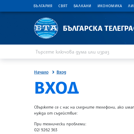
БЪЛГАРИЯ
СВЯТ
БАЛКАНИ
ИКОНОМИКА
ЛИ
БЪЛГАРСКА ТЕЛЕГР
Въведете ключова дума или израз
Търсене
Начало
Вход
SITE.BTA
ВХОД
Свържете се с нас на следните телефони, ако има
нужда от съдействие:
При технически проблеми:
02/ 9262 363