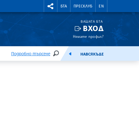
УТНИ КУРСОВЕ
RIGHTMENU.SOCIAL
БТА
ПРЕСКЛУБ
EN
ВАШАТА БТА
ВХОД
Нямате профил?
Подробно търсене
НАВСЯКЪДЕ
ТЪРСЕНЕ
ЕМИСИЯ