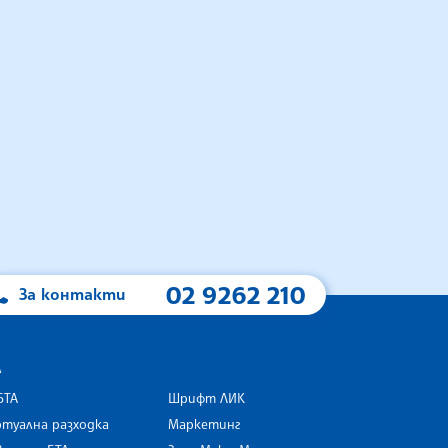
02 9262 210
За контакти
А
БТА
Шрифт ЛИК
туална разходка
Маркетинг