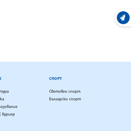
ХРОНО
К
СПОРТ
лтура
Световен спорт
ка
Български спорт
разование
 Куриер