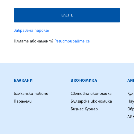
ВЛЕЗТЕ
Забравена парола?
Нямате абонамент?
Регистрирайте се
ЕНЦИЯ
БАЛКАНИ
ИКОНОМИКА
ЛИ
Балкански новини
Световна икономика
Ку
Паралели
Българска икономика
Нау
Бизнес Куриер
Об
ЛИК