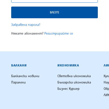
ВЛЕЗТЕ
Забравена парола?
Нямате абонамент?
Регистрирайте се
ЕНЦИЯ
БАЛКАНИ
ИКОНОМИКА
ЛИ
Балкански новини
Световна икономика
Ку
Паралели
Българска икономика
Нау
Бизнес Куриер
Об
ЛИК