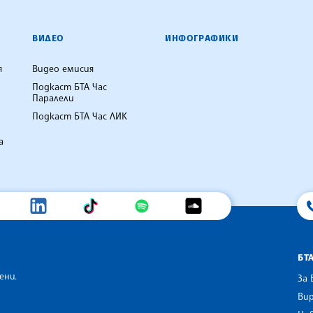
ВИДЕО
ИНФОГРАФИКИ
я
Видео емисия
Подкаст БТА Час
Паралели
Подкаст БТА Час ЛИК
а
БТ
ени.
За 
Вир