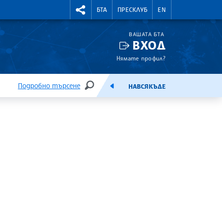
УТНИ КУРСОВЕ
RIGHTMENU.SOCIAL
БТА
ПРЕСКЛУБ
EN
ВАШАТА БТА
ВХОД
Нямате профил?
Подробно търсене
НАВСЯКЪДЕ
ТЪРСЕНЕ
ЕМИСИЯ