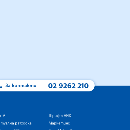
02 9262 210
За контакти
А
БТА
Шрифт ЛИК
туална разходка
Маркетинг