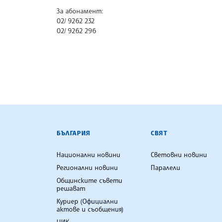
За абонамент:
02/ 9262 232
02/ 9262 296
БЪЛГАРСКА ТЕЛЕГРАФНА АГ
БЪЛГАРИЯ
СВЯТ
Национални новини
Световни новини
Регионални новини
Паралели
Общинските съвети
решават
Куриер (Официални
актове и съобщения)
ЦИК