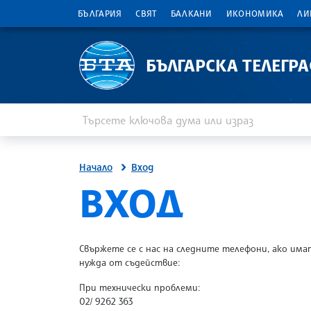
БЪЛГАРИЯ
СВЯТ
БАЛКАНИ
ИКОНОМИКА
ЛИ
БЪЛГАРСКА ТЕЛЕГР
Въведете ключова дума или израз
Търсене
Начало
Вход
SITE.BTA
ВХОД
Свържете се с нас на следните телефони, ако има
нужда от съдействие:
При технически проблеми:
02/ 9262 363