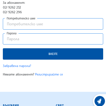
За абонамент:
02/ 9262 232
02/ 9262 296
Потребителско име
Парола
ВЛЕЗТЕ
Забравена парола?
Нямате абонамент?
Регистрирайте се
БЪЛГАРСКА ТЕЛЕГРАФНА АГЕНЦИЯ
ХРОНО
БЪЛГАРИЯ
СВЯТ