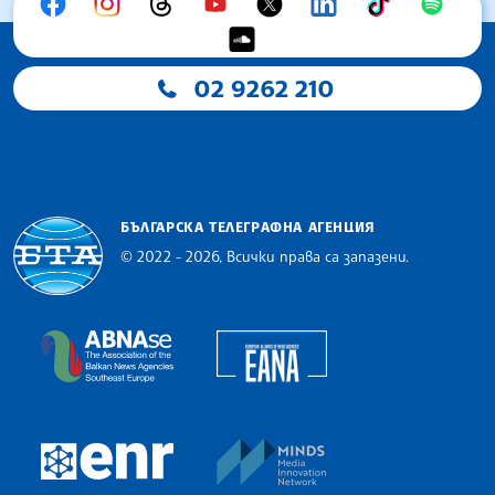
02 9262 210
БЪЛГАРСКА ТЕЛЕГРАФНА АГЕНЦИЯ
© 2022 - 2026, Всички права са запазени.
Българска телеграфна агенция
European Alliance of N
The Assocoation of the Balkan News Agencies S
MINDS Media Innovatio
European Newsroom