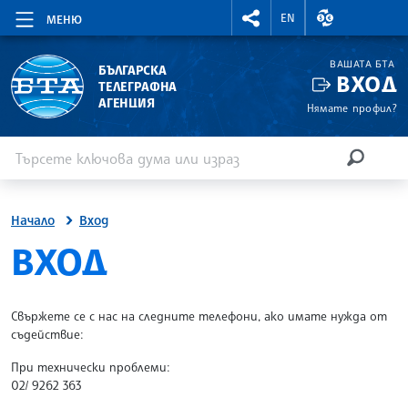
RIGHTMENU.SOCIAL
ВАЛУТНИ КУР
EN
МЕНЮ
ВАШАТА БТА
БЪЛГАРСКА
ВХОД
ТЕЛЕГРАФНА
АГЕНЦИЯ
Нямате профил?
Въведете ключова дума или израз
Търсене
ТЪРСЕН
Начало
Вход
SITE.BTA
ВХОД
Свържете се с нас на следните телефони, ако имате нужда от
съдействие:
При технически проблеми:
02/ 9262 363