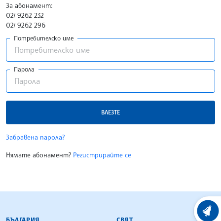
За абонамент:
02/ 9262 232
02/ 9262 296
Потребителско име
Парола
ВЛЕЗТЕ
Забравена парола?
Нямате абонамент?
Регистрирайте се
БЪЛГАРСКА ТЕЛЕГРАФНА АГЕНЦИЯ
ХРОНО
БЪЛГАРИЯ
СВЯТ