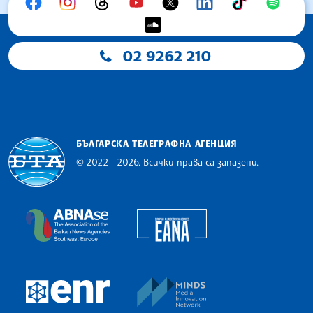
02 9262 210
БЪЛГАРСКА ТЕЛЕГРАФНА АГЕНЦИЯ
© 2022 - 2026, Всички права са запазени.
Българска телеграфна агенция
European Alliance of N
The Assocoation of the Balkan News Agencies S
MINDS Media Innovatio
European Newsroom