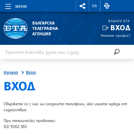
RIGHTMENU.SOCIAL
ВАЛУТНИ КУР
EN
МЕНЮ
ВАШАТА БТА
БЪЛГАРСКА
ВХОД
ТЕЛЕГРАФНА
АГЕНЦИЯ
Нямате профил?
Въведете ключова дума или израз
Търсене
ТЪРСЕН
Начало
Вход
SITE.BTA
ВХОД
Свържете се с нас на следните телефони, ако имате нужда от
съдействие:
При технически проблеми:
02/ 9262 363