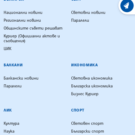
ХРОНО
Национални новини
Световни новини
Регионални новини
Паралели
Общинските съвети решават
Куриер (Официални актове и
съобщения)
ЦИК
БАЛКАНИ
ИКОНОМИКА
Балкански новини
Световна икономика
Паралели
Българска икономика
Бизнес Куриер
ЛИК
СПОРТ
Култура
Световен спорт
Наука
Български спорт