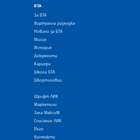
БТА
За БТА
Виртуална разходка
Новини за БТА
Мисия
История
Документи
Кариери
Школа БТА
Шкорпиловци
Шрифт ЛИК
Маркетинг
Зала МаксиМ
Списание ЛИК
Екип
Контакти