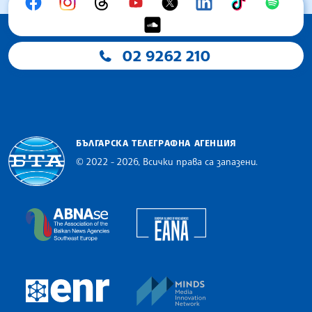
02 9262 210
БЪЛГАРСКА ТЕЛЕГРАФНА АГЕНЦИЯ
© 2022 - 2026, Всички права са запазени.
Българска телеграфна агенция
European Alliance of N
The Assocoation of the Balkan News Agencies S
MINDS Media Innovatio
European Newsroom