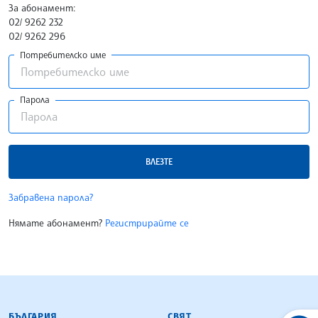
За абонамент:
02/ 9262 232
02/ 9262 296
Потребителско име
Парола
ВЛЕЗТЕ
Забравена парола?
Нямате абонамент?
Регистрирайте се
БЪЛГАРСКА ТЕЛЕГРАФНА АГЕНЦИЯ
БЪЛГАРИЯ
СВЯТ