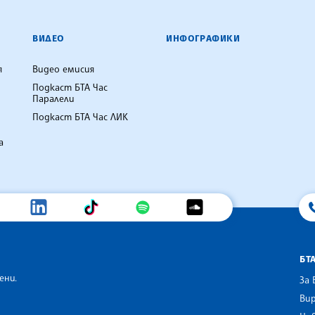
ВИДЕО
ИНФОГРАФИКИ
я
Видео емисия
Подкаст БТА Час
Паралели
Подкаст БТА Час ЛИК
а
БТ
ени.
За 
Вир