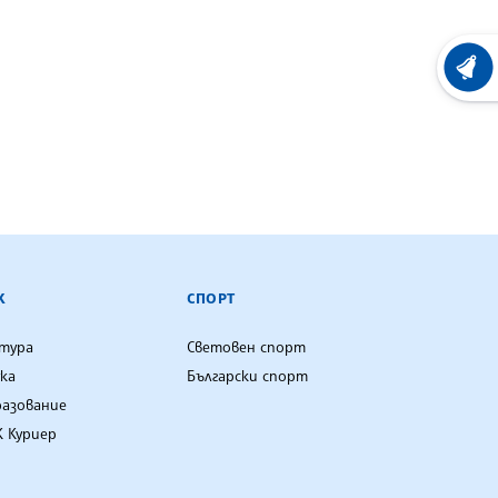
ХРОНО
К
СПОРТ
лтура
Световен спорт
ка
Български спорт
разование
 Куриер