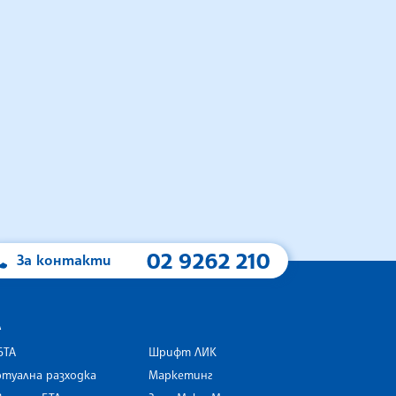
02 9262 210
За контакти
А
БТА
Шрифт ЛИК
туална разходка
Маркетинг