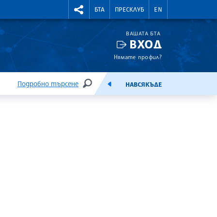
УТНИ КУРСОВЕ
RIGHTMENU.SOCIAL
БТА
ПРЕСКЛУБ
EN
ВАШАТА БТА
ВХОД
Нямате профил?
Подробно търсене
НАВСЯКЪДЕ
ТЪРСЕНЕ
ЕМИСИЯ