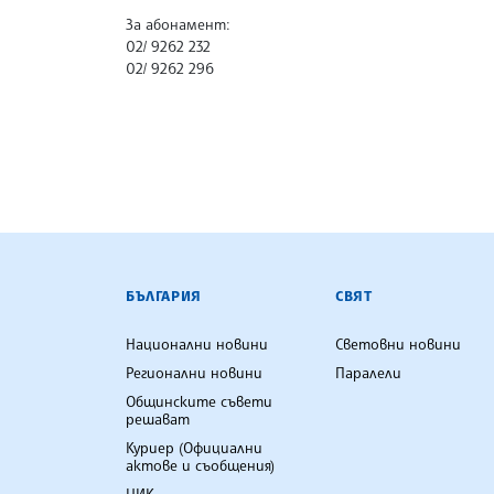
За абонамент:
02/ 9262 232
02/ 9262 296
БЪЛГАРСКА ТЕЛЕГРАФНА АГ
БЪЛГАРИЯ
СВЯТ
Национални новини
Световни новини
Регионални новини
Паралели
Общинските съвети
решават
Куриер (Официални
актове и съобщения)
ЦИК