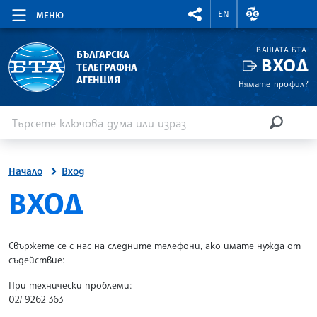
RIGHTMENU.SOCIAL
ВАЛУТНИ КУР
EN
МЕНЮ
ВАШАТА БТА
БЪЛГАРСКА
ВХОД
ТЕЛЕГРАФНА
АГЕНЦИЯ
Нямате профил?
Въведете ключова дума или израз
Търсене
ТЪРСЕН
Начало
Вход
SITE.BTA
ВХОД
Свържете се с нас на следните телефони, ако имате нужда от
съдействие:
При технически проблеми:
02/ 9262 363