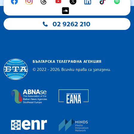
02 9262 210
БЪЛГАРСКА ТЕЛЕГРАФНА АГЕНЦИЯ
© 2022 - 2026, Всички права са запазени.
Българска телеграфна агенция
European Alliance of N
The Assocoation of the Balkan News Agencies S
MINDS Media Innovatio
European Newsroom