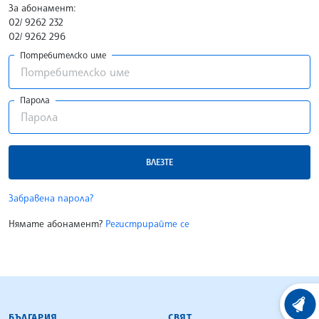
За абонамент:
02/ 9262 232
02/ 9262 296
Потребителско име
Парола
ВЛЕЗТЕ
Забравена парола?
Нямате абонамент?
Регистрирайте се
БЪЛГАРСКА ТЕЛЕГРАФНА АГЕНЦИЯ
ХРОНО
БЪЛГАРИЯ
СВЯТ