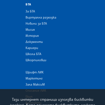
БТА
За БТА
Виртуална разходка
Новини за БТА
Мисия
История
Документи
Кариери
Школа БТА
Шкорпиловци
Шрифт ЛИК
Маркетинг
Зала МаксиМ
Списание ЛИК
Екип
Тази интернет страница използва бисквитки
Контакти