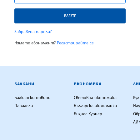
ВЛЕЗТЕ
Забравена парола?
Нямате абонамент?
Регистрирайте се
ЕНЦИЯ
БАЛКАНИ
ИКОНОМИКА
ЛИ
Балкански новини
Световна икономика
Ку
Паралели
Българска икономика
Нау
Бизнес Куриер
Об
ЛИК