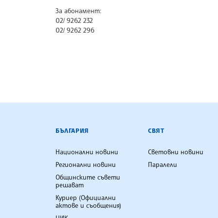
За абонамент:
02/ 9262 232
02/ 9262 296
БЪЛГАРСКА ТЕЛЕГРАФНА АГ
БЪЛГАРИЯ
СВЯТ
Национални новини
Световни новини
Регионални новини
Паралели
Общинските съвети
решават
Куриер (Официални
актове и съобщения)
ЦИК