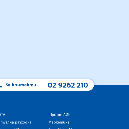
02 9262 210
За контакти
А
БТА
Шрифт ЛИК
туална разходка
Маркетинг