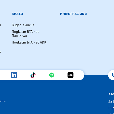
ВИДЕО
ИНФОГРАФИКИ
я
Видео емисия
Подкаст БТА Час
Паралели
Подкаст БТА Час ЛИК
а
БТ
ени.
За 
Вир