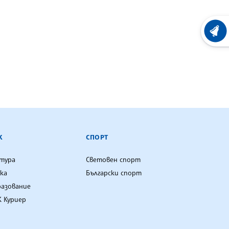
ХРОНО
К
СПОРТ
лтура
Световен спорт
ка
Български спорт
разование
 Куриер