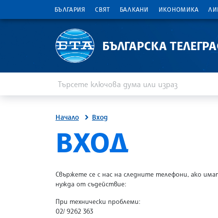
БЪЛГАРИЯ
СВЯТ
БАЛКАНИ
ИКОНОМИКА
ЛИ
БЪЛГАРСКА ТЕЛЕГР
Въведете ключова дума или израз
Търсене
Начало
Вход
SITE.BTA
ВХОД
Свържете се с нас на следните телефони, ако има
нужда от съдействие:
При технически проблеми:
02/ 9262 363