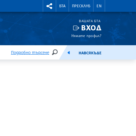
УТНИ КУРСОВЕ
RIGHTMENU.SOCIAL
БТА
ПРЕСКЛУБ
EN
ВАШАТА БТА
ВХОД
Нямате профил?
Подробно търсене
НАВСЯКЪДЕ
ТЪРСЕНЕ
ЕМИСИЯ