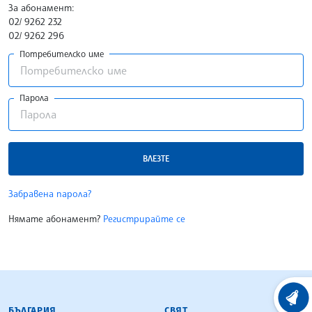
За абонамент:
02/ 9262 232
02/ 9262 296
Потребителско име
Парола
ВЛЕЗТЕ
Забравена парола?
Нямате абонамент?
Регистрирайте се
БЪЛГАРСКА ТЕЛЕГРАФНА АГЕНЦИЯ
ХРОНО
БЪЛГАРИЯ
СВЯТ