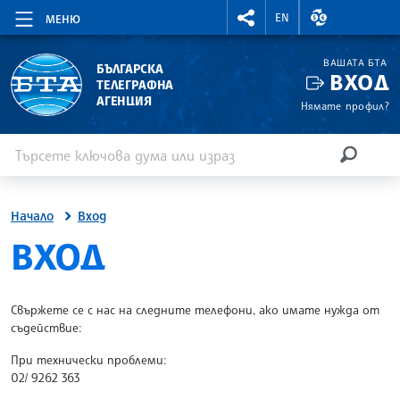
RIGHTMENU.SOCIAL
ВАЛУТНИ КУР
EN
МЕНЮ
ВАШАТА БТА
БЪЛГАРСКА
ВХОД
ТЕЛЕГРАФНА
АГЕНЦИЯ
Нямате профил?
Въведете ключова дума или израз
Търсене
ТЪРСЕН
Начало
Вход
SITE.BTA
ВХОД
Свържете се с нас на следните телефони, ако имате нужда от
съдействие:
При технически проблеми:
02/ 9262 363