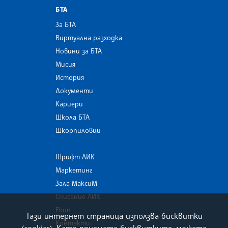
БТА
За БТА
Виртуална разходка
Новини за БТА
Мисия
История
Документи
Кариери
Школа БТА
Шкорпиловци
Шрифт ЛИК
Маркетинг
Зала МаксиМ
Списание ЛИК
Екип
Тази интернет страница използва бисквитки
Контакти