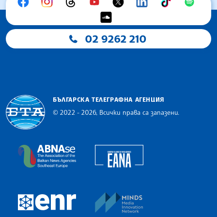
02 9262 210
БЪЛГАРСКА ТЕЛЕГРАФНА АГЕНЦИЯ
© 2022 - 2026, Всички права са запазени.
Българска телеграфна агенция
European Alliance of N
The Assocoation of the Balkan News Agencies S
MINDS Media Innovatio
European Newsroom