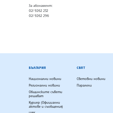
За абонамент:
02/ 9262 232
02/ 9262 296
БЪЛГАРСКА ТЕЛЕГРАФНА АГ
БЪЛГАРИЯ
СВЯТ
Национални новини
Световни новини
Регионални новини
Паралели
Общинските съвети
решават
Куриер (Официални
актове и съобщения)
ЦИК