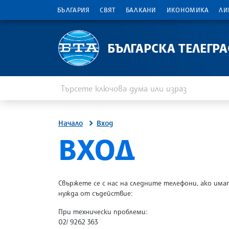
БЪЛГАРИЯ
СВЯТ
БАЛКАНИ
ИКОНОМИКА
ЛИ
БЪЛГАРСКА ТЕЛЕГР
Въведете ключова дума или израз
Търсене
Начало
Вход
SITE.BTA
ВХОД
Свържете се с нас на следните телефони, ако има
нужда от съдействие:
При технически проблеми:
02/ 9262 363