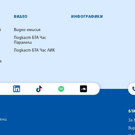
ВИДЕО
ИНФОГРАФИКИ
я
Видео емисия
Подкаст БТА Час
Паралели
Подкаст БТА Час ЛИК
а
БТ
ени.
За 
Вир