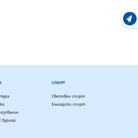
ХРОНО
К
СПОРТ
лтура
Световен спорт
ка
Български спорт
разование
 Куриер