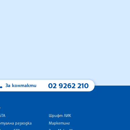
02 9262 210
За контакти
А
БТА
Шрифт ЛИК
туална разходка
Маркетинг