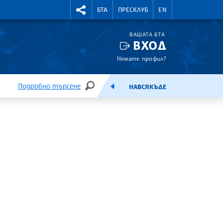
УТНИ КУРСОВЕ
RIGHTMENU.SOCIAL
БТА
ПРЕСКЛУБ
EN
ВАШАТА БТА
ВХОД
Нямате профил?
Подробно търсене
НАВСЯКЪДЕ
ТЪРСЕНЕ
ЕМИСИЯ