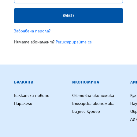
ВЛЕЗТЕ
Забравена парола?
Нямате абонамент?
Регистрирайте се
ЕНЦИЯ
БАЛКАНИ
ИКОНОМИКА
ЛИ
Балкански новини
Световна икономика
Ку
Паралели
Българска икономика
Нау
Бизнес Куриер
Об
ЛИК