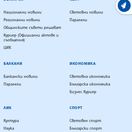
ХРОНО
Национални новини
Световни новини
Регионални новини
Паралели
Общинските съвети решават
Куриер (Официални актове и
съобщения)
ЦИК
БАЛКАНИ
ИКОНОМИКА
Балкански новини
Световна икономика
Паралели
Българска икономика
Бизнес Куриер
ЛИК
СПОРТ
Култура
Световен спорт
Наука
Български спорт