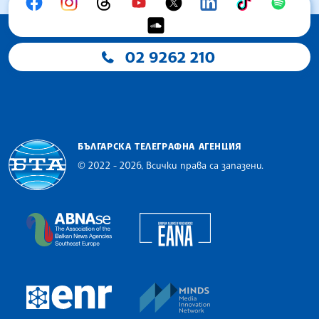
02 9262 210
БЪЛГАРСКА ТЕЛЕГРАФНА АГЕНЦИЯ
© 2022 - 2026, Всички права са запазени.
Българска телеграфна агенция
European Alliance of N
The Assocoation of the Balkan News Agencies S
MINDS Media Innovatio
European Newsroom