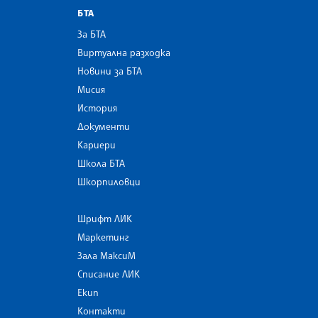
БТА
За БТА
Виртуална разходка
Новини за БТА
Мисия
История
Документи
Кариери
Школа БТА
Шкорпиловци
Шрифт ЛИК
Маркетинг
Зала МаксиМ
Списание ЛИК
Екип
Контакти