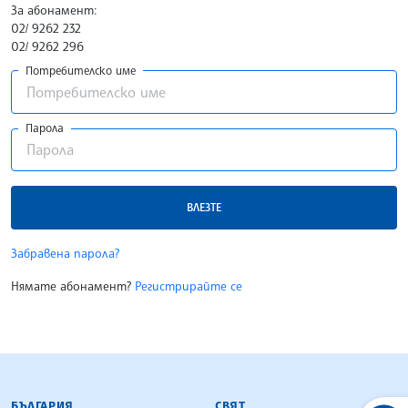
За абонамент:
02/ 9262 232
02/ 9262 296
Потребителско име
Парола
ВЛЕЗТЕ
Забравена парола?
Нямате абонамент?
Регистрирайте се
БЪЛГАРСКА ТЕЛЕГРАФНА АГЕНЦИЯ
БЪЛГАРИЯ
СВЯТ