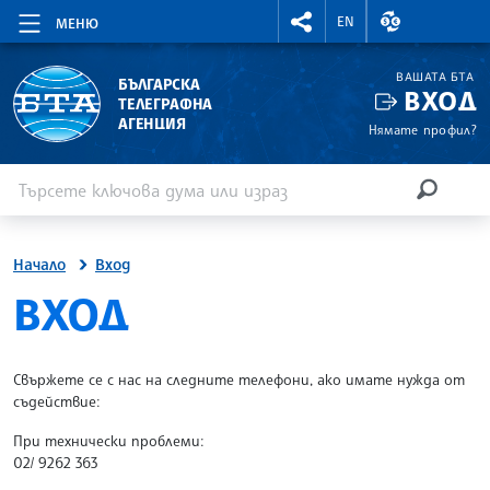
RIGHTMENU.SOCIAL
ВАЛУТНИ КУР
EN
МЕНЮ
ВАШАТА БТА
БЪЛГАРСКА
ВХОД
ТЕЛЕГРАФНА
АГЕНЦИЯ
Нямате профил?
Въведете ключова дума или израз
Търсене
ТЪРСЕН
Начало
Вход
SITE.BTA
ВХОД
Свържете се с нас на следните телефони, ако имате нужда от
съдействие:
При технически проблеми:
02/ 9262 363