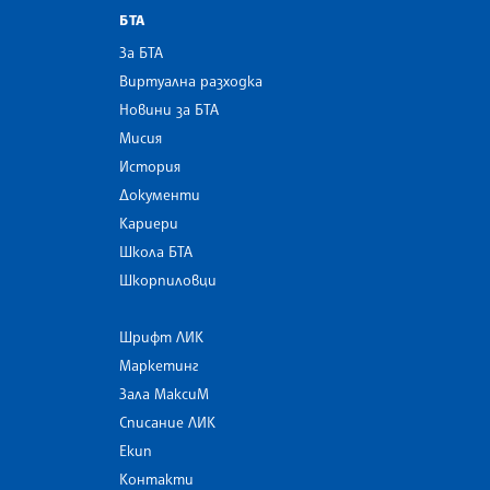
БТА
За БТА
Виртуална разходка
Новини за БТА
Мисия
История
Документи
Кариери
Школа БТА
Шкорпиловци
Шрифт ЛИК
Маркетинг
Зала МаксиМ
Списание ЛИК
Екип
Контакти