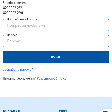
За абонамент:
02/ 9262 232
02/ 9262 296
Потребителско име
Парола
ВЛЕЗТЕ
Забравена парола?
Нямате абонамент?
Регистрирайте се
БЪЛГАРСКА ТЕЛЕГРАФНА АГЕНЦИЯ
БЪЛГАРИЯ
СВЯТ