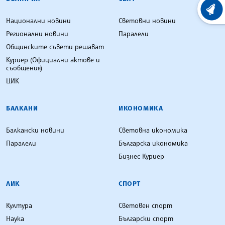
ХРОНО
Национални новини
Световни новини
Регионални новини
Паралели
Общинските съвети решават
Куриер (Официални актове и
съобщения)
ЦИК
БАЛКАНИ
ИКОНОМИКА
Балкански новини
Световна икономика
Паралели
Българска икономика
Бизнес Куриер
ЛИК
СПОРТ
Култура
Световен спорт
Наука
Български спорт