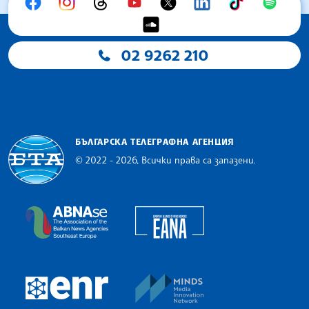
02 9262 210
БЪЛГАРСКА ТЕЛЕГРАФНА АГЕНЦИЯ
© 2022 - 2026, Всички права са запазени.
Българска телеграфна агенция
European Alliance of N
The Assocoation of the Balkan News Agencies S
MINDS Media Innovatio
European Newsroom