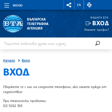
RIGHTMENU.SOCIAL
ВАЛУТНИ КУР
EN
МЕНЮ
ВАШАТА БТА
БЪЛГАРСКА
ВХОД
ТЕЛЕГРАФНА
АГЕНЦИЯ
Нямате профил?
Въведете ключова дума или израз
Търсене
ТЪРСЕН
Начало
Вход
SITE.BTA
ВХОД
Свържете се с нас на следните телефони, ако имате нужда от
съдействие:
При технически проблеми:
02/ 9262 363