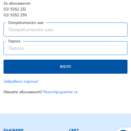
За абонамент:
02/ 9262 232
02/ 9262 296
Потребителско име
Парола
ВЛЕЗТЕ
Забравена парола?
Нямате абонамент?
Регистрирайте се
БЪЛГАРСКА ТЕЛЕГРАФНА АГЕНЦИЯ
БЪЛГАРИЯ
СВЯТ