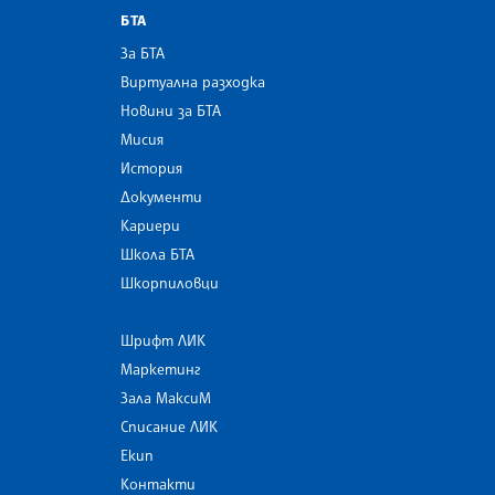
БТА
За БТА
Виртуална разходка
Новини за БТА
Мисия
История
Документи
Кариери
Школа БТА
Шкорпиловци
Шрифт ЛИК
Маркетинг
Зала МаксиМ
Списание ЛИК
Екип
Контакти