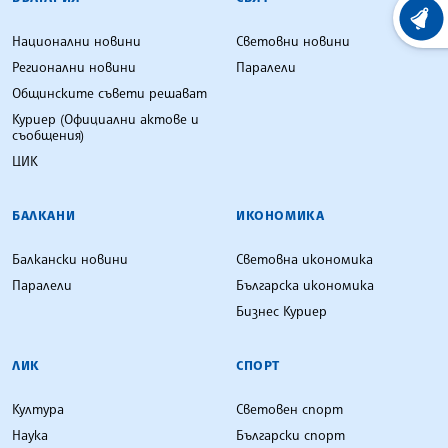
ХРОНО
Национални новини
Световни новини
Регионални новини
Паралели
Общинските съвети решават
Куриер (Официални актове и
съобщения)
ЦИК
БАЛКАНИ
ИКОНОМИКА
Балкански новини
Световна икономика
Паралели
Българска икономика
Бизнес Куриер
ЛИК
СПОРТ
Култура
Световен спорт
Наука
Български спорт