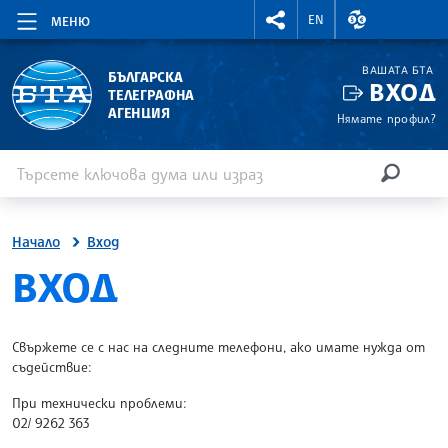
RIGHTMENU.SOCIAL
ВАЛУТНИ КУР
EN
МЕНЮ
ВАШАТА БТА
БЪЛГАРСКА
ВХОД
ТЕЛЕГРАФНА
АГЕНЦИЯ
Нямате профил?
Въведете ключова дума или израз
Търсене
ТЪРСЕН
Начало
Вход
SITE.BTA
ВХОД
Свържете се с нас на следните телефони, ако имате нужда от
съдействие:
При технически проблеми:
02/ 9262 363