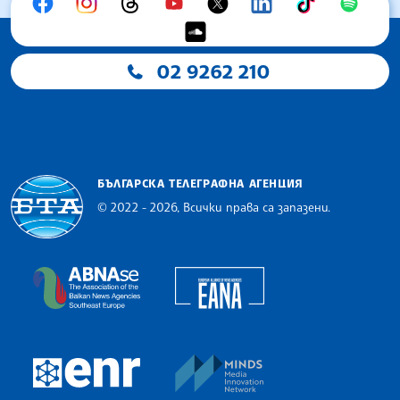
02 9262 210
БЪЛГАРСКА ТЕЛЕГРАФНА АГЕНЦИЯ
© 2022 - 2026, Всички права са запазени.
Българска телеграфна агенция
European Alliance of N
The Assocoation of the Balkan News Agencies S
MINDS Media Innovatio
European Newsroom