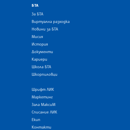
БТА
За БТА
Виртуална разходка
Новини за БТА
Мисия
История
Документи
Кариери
Школа БТА
Шкорпиловци
Шрифт ЛИК
Маркетинг
Зала МаксиМ
Списание ЛИК
Екип
Контакти