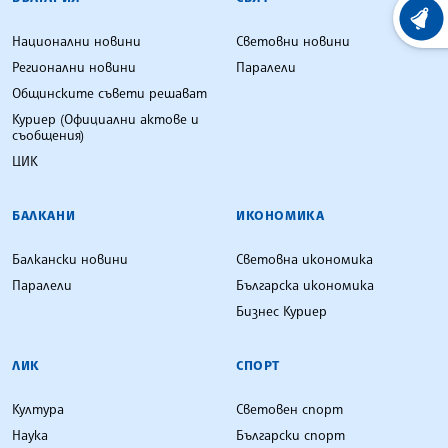
ХРОНО
Национални новини
Световни новини
Регионални новини
Паралели
Общинските съвети решават
Куриер (Официални актове и
съобщения)
ЦИК
БАЛКАНИ
ИКОНОМИКА
Балкански новини
Световна икономика
Паралели
Българска икономика
Бизнес Куриер
ЛИК
СПОРТ
Култура
Световен спорт
Наука
Български спорт