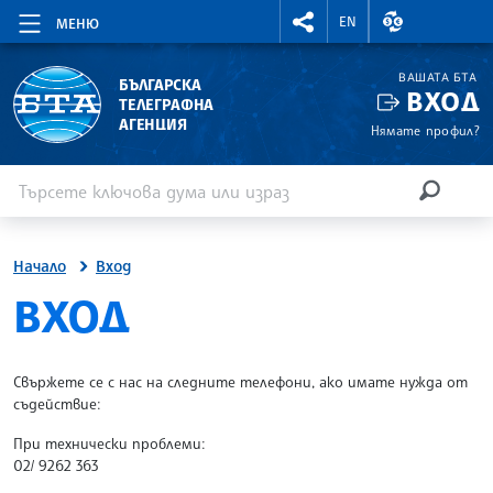
RIGHTMENU.SOCIAL
ВАЛУТНИ КУР
EN
МЕНЮ
ВАШАТА БТА
БЪЛГАРСКА
ВХОД
ТЕЛЕГРАФНА
АГЕНЦИЯ
Нямате профил?
Въведете ключова дума или израз
Търсене
ТЪРСЕН
Начало
Вход
SITE.BTA
ВХОД
Свържете се с нас на следните телефони, ако имате нужда от
съдействие:
При технически проблеми:
02/ 9262 363