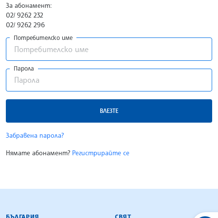
За абонамент:
02/ 9262 232
02/ 9262 296
Потребителско име
Парола
ВЛЕЗТЕ
Забравена парола?
Нямате абонамент?
Регистрирайте се
БЪЛГАРСКА ТЕЛЕГРАФНА АГЕНЦИЯ
БЪЛГАРИЯ
СВЯТ