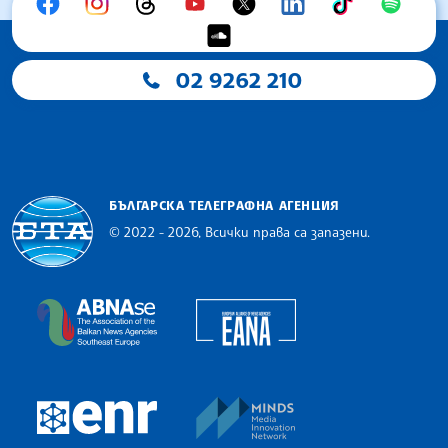
02 9262 210
БЪЛГАРСКА ТЕЛЕГРАФНА АГЕНЦИЯ
© 2022 - 2026, Всички права са запазени.
Българска телеграфна агенция
European Alliance of N
The Assocoation of the Balkan News Agencies S
MINDS Media Innovatio
European Newsroom