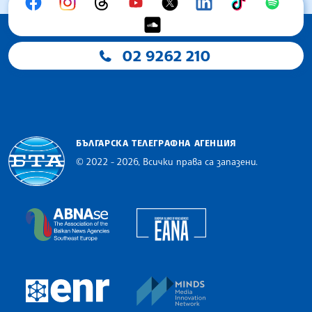
02 9262 210
БЪЛГАРСКА ТЕЛЕГРАФНА АГЕНЦИЯ
© 2022 - 2026, Всички права са запазени.
Българска телеграфна агенция
European Alliance of N
The Assocoation of the Balkan News Agencies S
MINDS Media Innovatio
European Newsroom