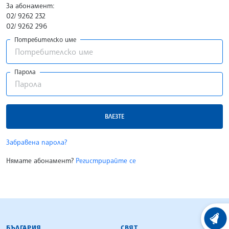
За абонамент:
02/ 9262 232
02/ 9262 296
Потребителско име
Парола
ВЛЕЗТЕ
Забравена парола?
Нямате абонамент?
Регистрирайте се
БЪЛГАРСКА ТЕЛЕГРАФНА АГЕНЦИЯ
ХРОНО
БЪЛГАРИЯ
СВЯТ