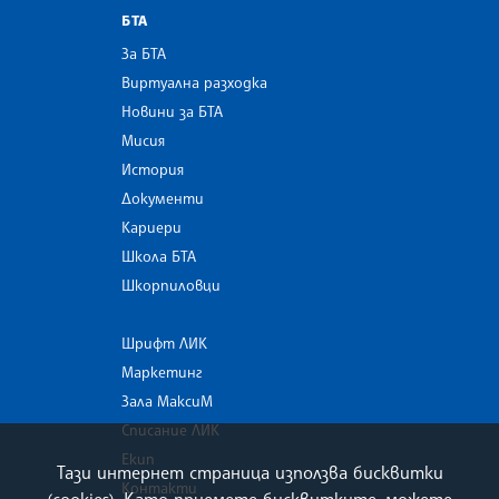
БТА
За БТА
Виртуална разходка
Новини за БТА
Мисия
История
Документи
Кариери
Школа БТА
Шкорпиловци
Шрифт ЛИК
Маркетинг
Зала МаксиМ
Списание ЛИК
Екип
Тази интернет страница използва бисквитки
Контакти