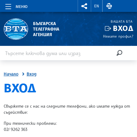
RIGHTMENU.SOCIAL
ВАЛУТНИ КУР
EN
МЕНЮ
ВАШАТА БТА
БЪЛГАРСКА
ВХОД
ТЕЛЕГРАФНА
АГЕНЦИЯ
Нямате профил?
Въведете ключова дума или израз
Търсене
ТЪРСЕН
Начало
Вход
SITE.BTA
ВХОД
Свържете се с нас на следните телефони, ако имате нужда от
съдействие:
При технически проблеми:
02/ 9262 363