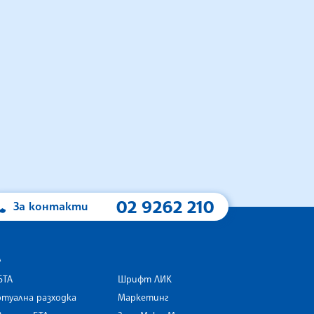
02 9262 210
За контакти
А
БТА
Шрифт ЛИК
туална разходка
Маркетинг