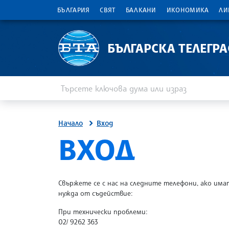
БЪЛГАРИЯ
СВЯТ
БАЛКАНИ
ИКОНОМИКА
ЛИ
БЪЛГАРСКА ТЕЛЕГР
Въведете ключова дума или израз
Търсене
Начало
Вход
SITE.BTA
ВХОД
Свържете се с нас на следните телефони, ако има
нужда от съдействие:
При технически проблеми:
02/ 9262 363