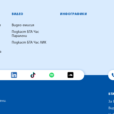
ВИДЕО
ИНФОГРАФИКИ
я
Видео емисия
Подкаст БТА Час
Паралели
Подкаст БТА Час ЛИК
а
БТ
ени.
За 
Вир