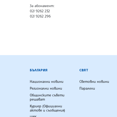
За абонамент:
02/ 9262 232
02/ 9262 296
БЪЛГАРСКА ТЕЛЕГРАФНА АГ
БЪЛГАРИЯ
СВЯТ
Национални новини
Световни новини
Регионални новини
Паралели
Общинските съвети
решават
Куриер (Официални
актове и съобщения)
ЦИК