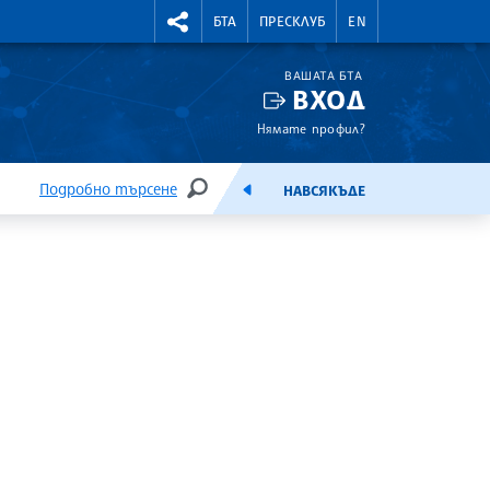
УТНИ КУРСОВЕ
RIGHTMENU.SOCIAL
БТА
ПРЕСКЛУБ
EN
ВАШАТА БТА
ВХОД
Нямате профил?
Подробно търсене
НАВСЯКЪДЕ
ТЪРСЕНЕ
ЕМИСИЯ