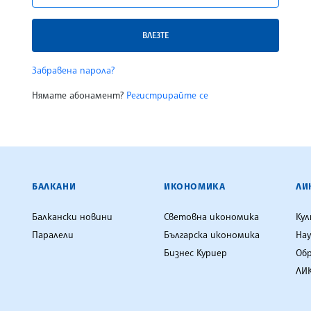
ВЛЕЗТЕ
Забравена парола?
Нямате абонамент?
Регистрирайте се
ЕНЦИЯ
БАЛКАНИ
ИКОНОМИКА
ЛИ
Балкански новини
Световна икономика
Ку
Паралели
Българска икономика
Нау
Бизнес Куриер
Об
ЛИК