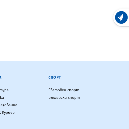
ХРОНО
К
СПОРТ
лтура
Световен спорт
ка
Български спорт
разование
 Куриер