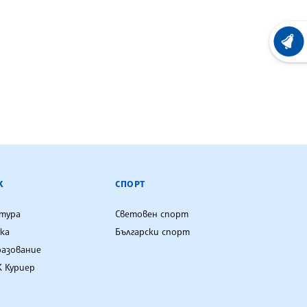
ХРОНО
К
СПОРТ
лтура
Световен спорт
ка
Български спорт
разование
 Куриер