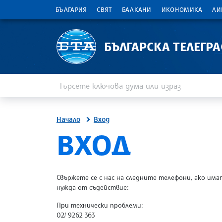
БЪЛГАРИЯ
СВЯТ
БАЛКАНИ
ИКОНОМИКА
ЛИ
БЪЛГАРСКА ТЕЛЕГР
Въведете ключова дума или израз
Търсене
Начало
Вход
SITE.BTA
ВХОД
Свържете се с нас на следните телефони, ако има
нужда от съдействие:
При технически проблеми:
02/ 9262 363