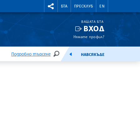
УТНИ КУРСОВЕ
RIGHTMENU.SOCIAL
БТА
ПРЕСКЛУБ
EN
ВАШАТА БТА
ВХОД
Нямате профил?
Подробно търсене
НАВСЯКЪДЕ
ТЪРСЕНЕ
ЕМИСИЯ