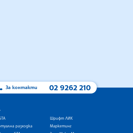
02 9262 210
За контакти
А
БТА
Шрифт ЛИК
туална разходка
Маркетинг