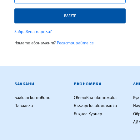
ВЛЕЗТЕ
Забравена парола?
Нямате абонамент?
Регистрирайте се
ЕНЦИЯ
БАЛКАНИ
ИКОНОМИКА
ЛИ
Балкански новини
Световна икономика
Ку
Паралели
Българска икономика
Нау
Бизнес Куриер
Об
ЛИК