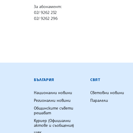
За абонамент:
02/ 9262 232
02/ 9262 296
БЪЛГАРСКА ТЕЛЕГРАФНА АГ
БЪЛГАРИЯ
СВЯТ
Национални новини
Световни новини
Регионални новини
Паралели
Общинските съвети
решават
Куриер (Официални
актове и съобщения)
ЦИК