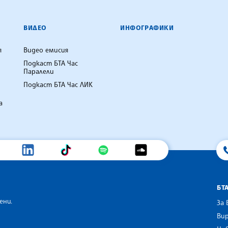
ВИДЕО
ИНФОГРАФИКИ
я
Видео емисия
Подкаст БТА Час
Паралели
Подкаст БТА Час ЛИК
а
БТ
ени.
За 
Вир