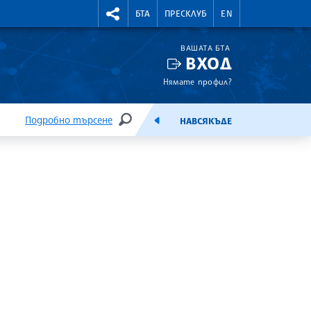
УТНИ КУРСОВЕ
RIGHTMENU.SOCIAL
БТА
ПРЕСКЛУБ
EN
ВАШАТА БТА
ВХОД
Нямате профил?
Подробно търсене
НАВСЯКЪДЕ
ТЪРСЕНЕ
ЕМИСИЯ