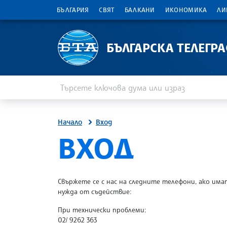
БЪЛГАРИЯ
СВЯТ
БАЛКАНИ
ИКОНОМИКА
ЛИ
БЪЛГАРСКА ТЕЛЕГР
Въведете ключова дума или израз
Търсене
Начало
Вход
SITE.BTA
ВХОД
Свържете се с нас на следните телефони, ако има
нужда от съдействие:
При технически проблеми:
02/ 9262 363