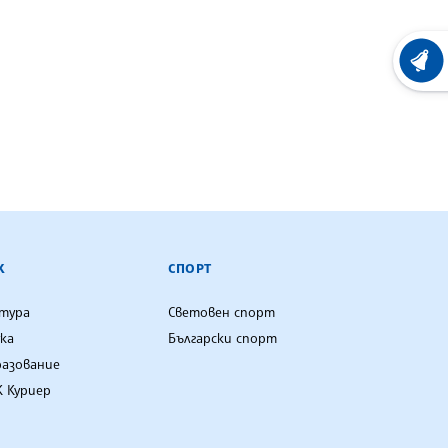
ХРОНО
К
СПОРТ
лтура
Световен спорт
ка
Български спорт
разование
 Куриер