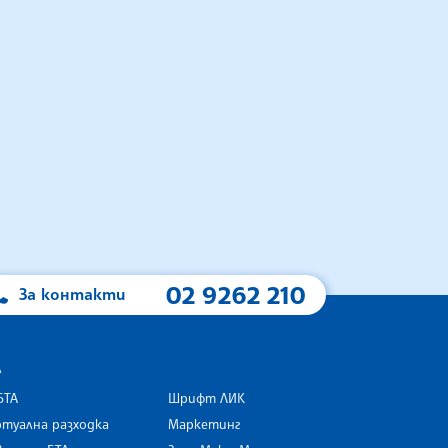
02 9262 210
За контакти
А
БТА
Шрифт ЛИК
туална разходка
Маркетинг