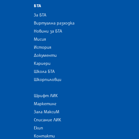
БТА
За БТА
Виртуална разходка
Новини за БТА
Мисия
История
Документи
Кариери
Школа БТА
Шкорпиловци
Шрифт ЛИК
Маркетинг
Зала МаксиМ
Списание ЛИК
Екип
Контакти