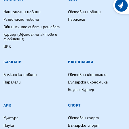
ХРОНО
Национални новини
Световни новини
Регионални новини
Паралели
Общинските съвети решават
Куриер (Официални актове и
съобщения)
ЦИК
БАЛКАНИ
ИКОНОМИКА
Балкански новини
Световна икономика
Паралели
Българска икономика
Бизнес Куриер
ЛИК
СПОРТ
Култура
Световен спорт
Наука
Български спорт