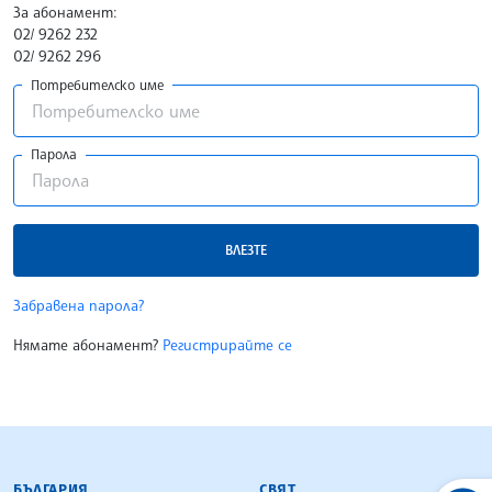
За абонамент:
02/ 9262 232
02/ 9262 296
Потребителско име
Парола
ВЛЕЗТЕ
Забравена парола?
Нямате абонамент?
Регистрирайте се
БЪЛГАРСКА ТЕЛЕГРАФНА АГЕНЦИЯ
БЪЛГАРИЯ
СВЯТ