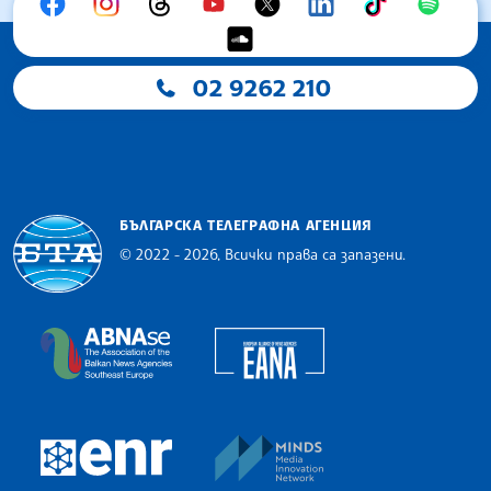
02 9262 210
БЪЛГАРСКА ТЕЛЕГРАФНА АГЕНЦИЯ
© 2022 - 2026, Всички права са запазени.
Българска телеграфна агенция
European Alliance of N
The Assocoation of the Balkan News Agencies S
MINDS Media Innovatio
European Newsroom