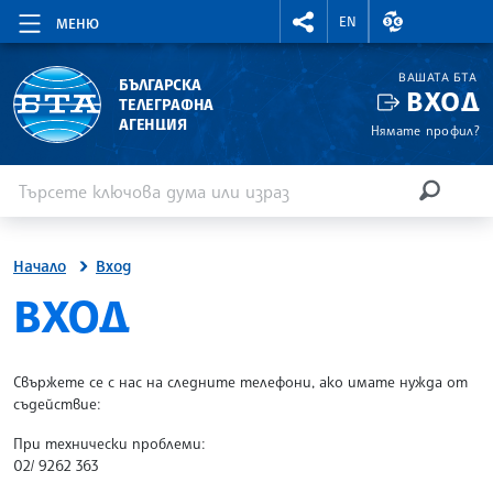
RIGHTMENU.SOCIAL
ВАЛУТНИ КУР
EN
МЕНЮ
ВАШАТА БТА
БЪЛГАРСКА
ВХОД
ТЕЛЕГРАФНА
АГЕНЦИЯ
Нямате профил?
Въведете ключова дума или израз
Търсене
ТЪРСЕН
Начало
Вход
SITE.BTA
ВХОД
Свържете се с нас на следните телефони, ако имате нужда от
съдействие:
При технически проблеми:
02/ 9262 363