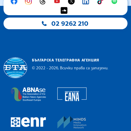
02 9262 210
БЪЛГАРСКА ТЕЛЕГРАФНА АГЕНЦИЯ
© 2022 - 2026, Всички права са запазени.
Българска телеграфна агенция
European Alliance of N
The Assocoation of the Balkan News Agencies S
MINDS Media Innovatio
European Newsroom