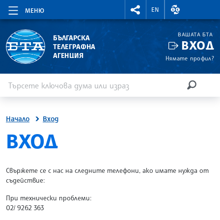
RIGHTMENU.SOCIAL
ВАЛУТНИ КУР
EN
МЕНЮ
ВАШАТА БТА
БЪЛГАРСКА
ВХОД
ТЕЛЕГРАФНА
АГЕНЦИЯ
Нямате профил?
Въведете ключова дума или израз
Търсене
ТЪРСЕН
Начало
Вход
SITE.BTA
ВХОД
Свържете се с нас на следните телефони, ако имате нужда от
съдействие:
При технически проблеми:
02/ 9262 363