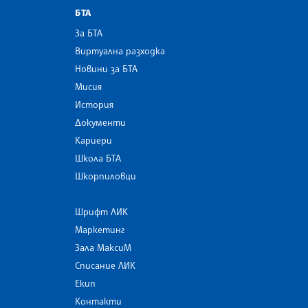
БТА
За БТА
Виртуална разходка
Новини за БТА
Мисия
История
Документи
Кариери
Школа БТА
Шкорпиловци
Шрифт ЛИК
Маркетинг
Зала МаксиМ
Списание ЛИК
Екип
Контакти