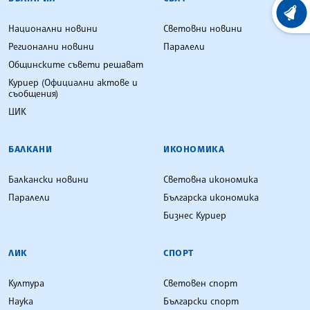
ХРОНО
Национални новини
Световни новини
Регионални новини
Паралели
Общинските съвети решават
Куриер (Официални актове и
съобщения)
ЦИК
БАЛКАНИ
ИКОНОМИКА
Балкански новини
Световна икономика
Паралели
Българска икономика
Бизнес Куриер
ЛИК
СПОРТ
Култура
Световен спорт
Наука
Български спорт