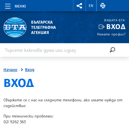
RIGHTMENU.SOCIAL
ВАЛУТНИ КУР
EN
МЕНЮ
ВАШАТА БТА
БЪЛГАРСКА
ВХОД
ТЕЛЕГРАФНА
АГЕНЦИЯ
Нямате профил?
Въведете ключова дума или израз
Търсене
ТЪРСЕН
Начало
Вход
SITE.BTA
ВХОД
Свържете се с нас на следните телефони, ако имате нужда от
съдействие:
При технически проблеми:
02/ 9262 363