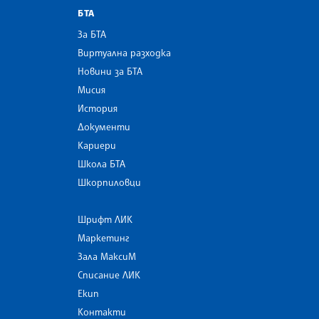
БТА
За БТА
Виртуална разходка
Новини за БТА
Мисия
История
Документи
Кариери
Школа БТА
Шкорпиловци
Шрифт ЛИК
Маркетинг
Зала МаксиМ
Списание ЛИК
Екип
Контакти