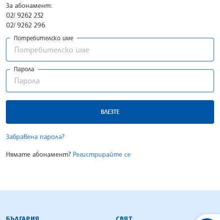
За абонамент:
02/ 9262 232
02/ 9262 296
Потребителско име
Парола
ВЛЕЗТЕ
Забравена парола?
Нямате абонамент?
Регистрирайте се
БЪЛГАРСКА ТЕЛЕГРАФНА АГЕНЦИЯ
БЪЛГАРИЯ
СВЯТ