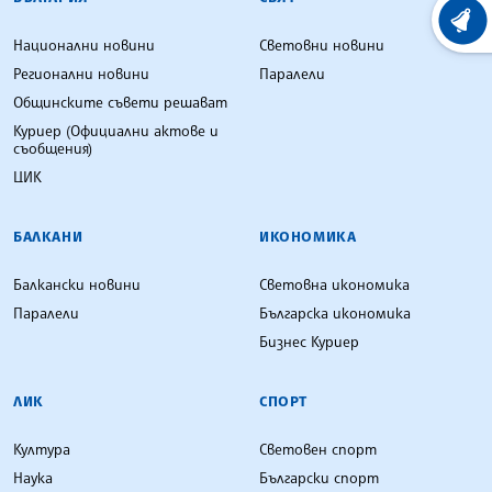
ХРОНО
Национални новини
Световни новини
Регионални новини
Паралели
Общинските съвети решават
Куриер (Официални актове и
съобщения)
ЦИК
БАЛКАНИ
ИКОНОМИКА
Балкански новини
Световна икономика
Паралели
Българска икономика
Бизнес Куриер
ЛИК
СПОРТ
Култура
Световен спорт
Наука
Български спорт