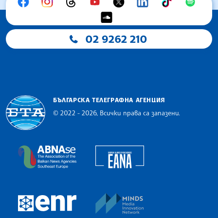
02 9262 210
БЪЛГАРСКА ТЕЛЕГРАФНА АГЕНЦИЯ
© 2022 - 2026, Всички права са запазени.
Българска телеграфна агенция
European Alliance of N
The Assocoation of the Balkan News Agencies S
MINDS Media Innovatio
European Newsroom