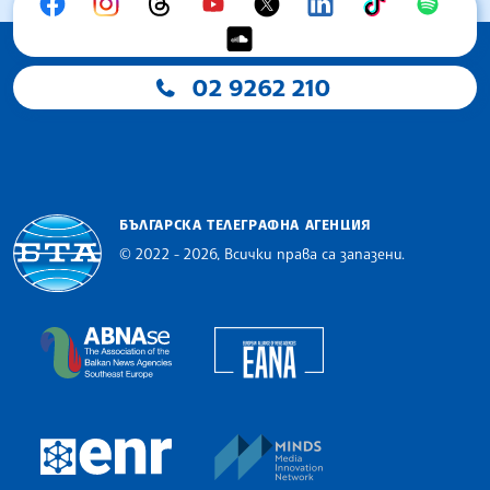
02 9262 210
БЪЛГАРСКА ТЕЛЕГРАФНА АГЕНЦИЯ
© 2022 - 2026, Всички права са запазени.
Българска телеграфна агенция
European Alliance of N
The Assocoation of the Balkan News Agencies S
MINDS Media Innovatio
European Newsroom