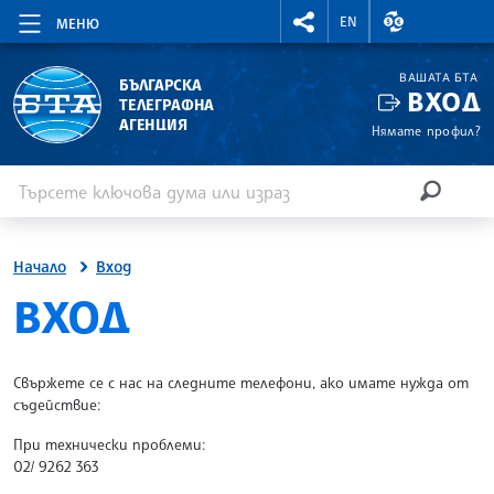
RIGHTMENU.SOCIAL
ВАЛУТНИ КУР
EN
МЕНЮ
ВАШАТА БТА
БЪЛГАРСКА
ВХОД
ТЕЛЕГРАФНА
АГЕНЦИЯ
Нямате профил?
Въведете ключова дума или израз
Търсене
ТЪРСЕН
Начало
Вход
SITE.BTA
ВХОД
Свържете се с нас на следните телефони, ако имате нужда от
съдействие:
При технически проблеми:
02/ 9262 363