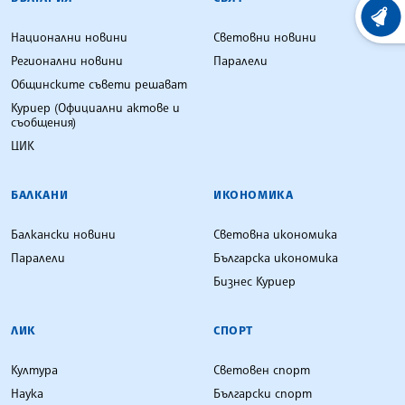
ХРОНО
Национални новини
Световни новини
Регионални новини
Паралели
Общинските съвети решават
Куриер (Официални актове и
съобщения)
ЦИК
БАЛКАНИ
ИКОНОМИКА
Балкански новини
Световна икономика
Паралели
Българска икономика
Бизнес Куриер
ЛИК
СПОРТ
Култура
Световен спорт
Наука
Български спорт