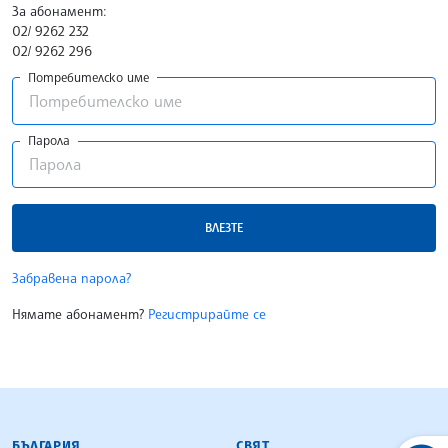
За абонамент:
02/ 9262 232
02/ 9262 296
Потребителско име
Парола
ВЛЕЗТЕ
Забравена парола?
Нямате абонамент?
Регистрирайте се
БЪЛГАРСКА ТЕЛЕГРАФНА АГЕНЦИЯ
БЪЛГАРИЯ
СВЯТ