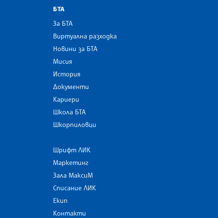
БТА
За БТА
Виртуална разходка
Новини за БТА
Мисия
История
Документи
Кариери
Школа БТА
Шкорпиловци
Шрифт ЛИК
Маркетинг
Зала МаксиМ
Списание ЛИК
Екип
Контакти