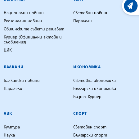
ХРОНО
Национални новини
Световни новини
Регионални новини
Паралели
Общинските съвети решават
Куриер (Официални актове и
съобщения)
ЦИК
БАЛКАНИ
ИКОНОМИКА
Балкански новини
Световна икономика
Паралели
Българска икономика
Бизнес Куриер
ЛИК
СПОРТ
Култура
Световен спорт
Наука
Български спорт