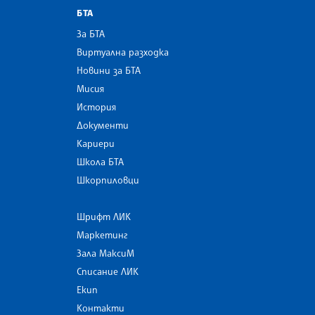
БТА
За БТА
Виртуална разходка
Новини за БТА
Мисия
История
Документи
Кариери
Школа БТА
Шкорпиловци
Шрифт ЛИК
Маркетинг
Зала МаксиМ
Списание ЛИК
Екип
Контакти