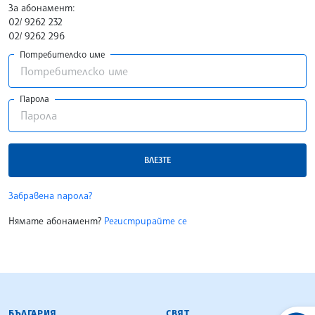
За абонамент:
02/ 9262 232
02/ 9262 296
Потребителско име
Парола
ВЛЕЗТЕ
Забравена парола?
Нямате абонамент?
Регистрирайте се
БЪЛГАРСКА ТЕЛЕГРАФНА АГЕНЦИЯ
БЪЛГАРИЯ
СВЯТ