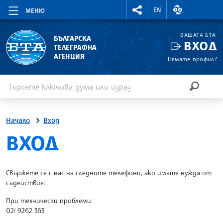
RIGHTMENU.SOCIAL
ВАЛУТНИ КУР
EN
МЕНЮ
ВАШАТА БТА
БЪЛГАРСКА
ВХОД
ТЕЛЕГРАФНА
АГЕНЦИЯ
Нямате профил?
Въведете ключова дума или израз
Търсене
ТЪРСЕН
Начало
Вход
SITE.BTA
ВХОД
Свържете се с нас на следните телефони, ако имате нужда от
съдействие:
При технически проблеми:
02/ 9262 363