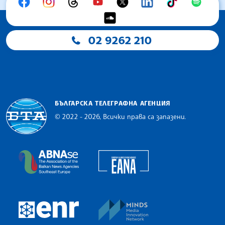
02 9262 210
БЪЛГАРСКА ТЕЛЕГРАФНА АГЕНЦИЯ
© 2022 - 2026, Всички права са запазени.
Българска телеграфна агенция
European Alliance of N
The Assocoation of the Balkan News Agencies S
MINDS Media Innovatio
European Newsroom