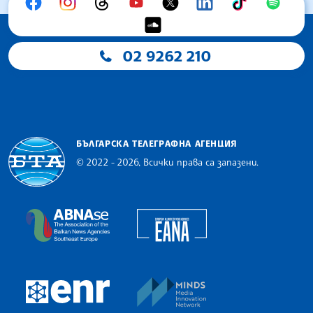
02 9262 210
БЪЛГАРСКА ТЕЛЕГРАФНА АГЕНЦИЯ
© 2022 - 2026, Всички права са запазени.
Българска телеграфна агенция
European Alliance of N
The Assocoation of the Balkan News Agencies S
MINDS Media Innovatio
European Newsroom