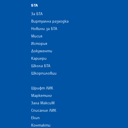
БТА
За БТА
Виртуална разходка
Новини за БТА
Мисия
История
Документи
Кариери
Школа БТА
Шкорпиловци
Шрифт ЛИК
Маркетинг
Зала МаксиМ
Списание ЛИК
Екип
Контакти