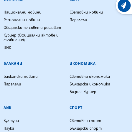
ХРОНО
Национални новини
Световни новини
Регионални новини
Паралели
Общинските съвети решават
Куриер (Официални актове и
съобщения)
ЦИК
БАЛКАНИ
ИКОНОМИКА
Балкански новини
Световна икономика
Паралели
Българска икономика
Бизнес Куриер
ЛИК
СПОРТ
Култура
Световен спорт
Наука
Български спорт