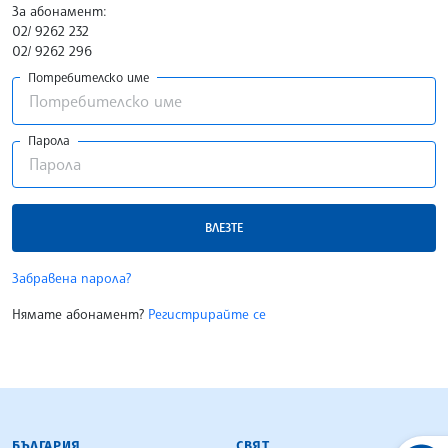
За абонамент:
02/ 9262 232
02/ 9262 296
Потребителско име
Парола
ВЛЕЗТЕ
Забравена парола?
Нямате абонамент?
Регистрирайте се
БЪЛГАРСКА ТЕЛЕГРАФНА АГЕНЦИЯ
БЪЛГАРИЯ
СВЯТ