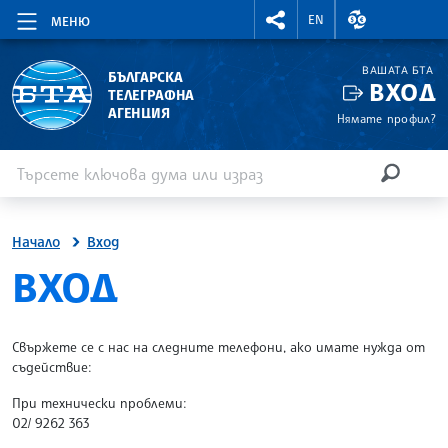
RIGHTMENU.SOCIAL
ВАЛУТНИ КУР
EN
МЕНЮ
ВАШАТА БТА
БЪЛГАРСКА
ВХОД
ТЕЛЕГРАФНА
АГЕНЦИЯ
Нямате профил?
Въведете ключова дума или израз
Търсене
ТЪРСЕН
Начало
Вход
SITE.BTA
ВХОД
Свържете се с нас на следните телефони, ако имате нужда от
съдействие:
При технически проблеми:
02/ 9262 363