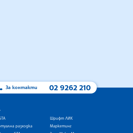
02 9262 210
За контакти
А
БТА
Шрифт ЛИК
туална разходка
Маркетинг