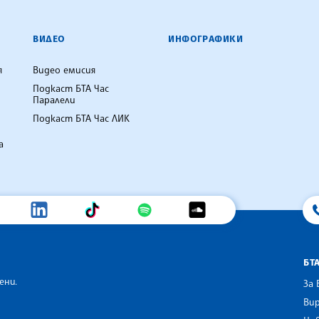
ВИДЕО
ИНФОГРАФИКИ
я
Видео емисия
Подкаст БТА Час
Паралели
Подкаст БТА Час ЛИК
а
БТ
ени.
За 
Вир