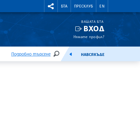
УТНИ КУРСОВЕ
RIGHTMENU.SOCIAL
БТА
ПРЕСКЛУБ
EN
ВАШАТА БТА
ВХОД
Нямате профил?
Подробно търсене
НАВСЯКЪДЕ
ТЪРСЕНЕ
ЕМИСИЯ