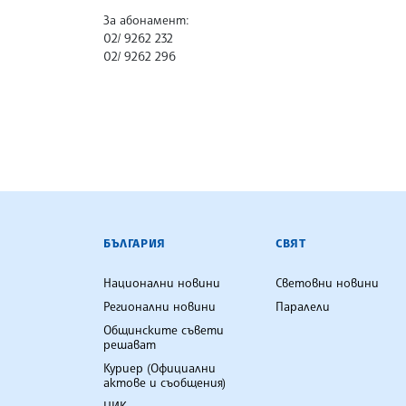
За абонамент:
02/ 9262 232
02/ 9262 296
БЪЛГАРСКА ТЕЛЕГРАФНА АГ
БЪЛГАРИЯ
СВЯТ
Национални новини
Световни новини
Регионални новини
Паралели
Общинските съвети
решават
Куриер (Официални
актове и съобщения)
ЦИК