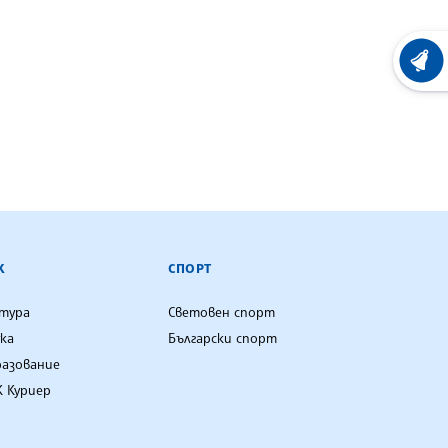
ХРОНО
К
СПОРТ
лтура
Световен спорт
ка
Български спорт
разование
 Куриер