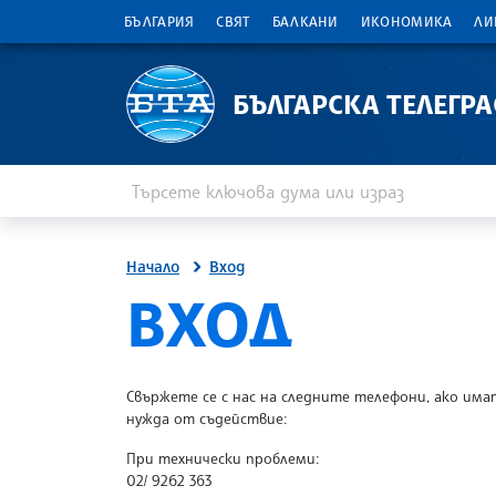
БЪЛГАРИЯ
СВЯТ
БАЛКАНИ
ИКОНОМИКА
ЛИ
БЪЛГАРСКА ТЕЛЕГР
Въведете ключова дума или израз
Търсене
Начало
Вход
SITE.BTA
ВХОД
Свържете се с нас на следните телефони, ако има
нужда от съдействие:
При технически проблеми:
02/ 9262 363