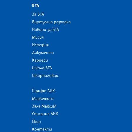
БТА
За БТА
Виртуална разходка
Новини за БТА
Мисия
История
Документи
Кариери
Школа БТА
Шкорпиловци
Шрифт ЛИК
Маркетинг
Зала МаксиМ
Списание ЛИК
Екип
Контакти