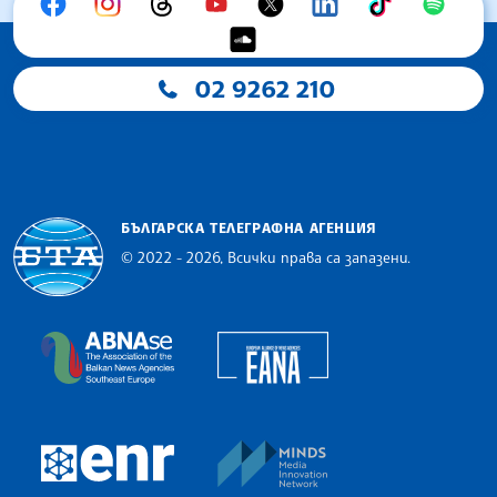
02 9262 210
БЪЛГАРСКА ТЕЛЕГРАФНА АГЕНЦИЯ
© 2022 - 2026, Всички права са запазени.
Българска телеграфна агенция
European Alliance of N
The Assocoation of the Balkan News Agencies S
MINDS Media Innovatio
European Newsroom