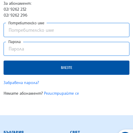
За абонамент:
02/ 9262 232
02/ 9262 296
Потребителско име
Парола
ВЛЕЗТЕ
Забравена парола?
Нямате абонамент?
Регистрирайте се
БЪЛГАРСКА ТЕЛЕГРАФНА АГЕНЦИЯ
БЪЛГАРИЯ
СВЯТ