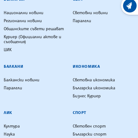
ХРОНО
Национални новини
Световни новини
Регионални новини
Паралели
Общинските съвети решават
Куриер (Официални актове и
съобщения)
ЦИК
БАЛКАНИ
ИКОНОМИКА
Балкански новини
Световна икономика
Паралели
Българска икономика
Бизнес Куриер
ЛИК
СПОРТ
Култура
Световен спорт
Наука
Български спорт