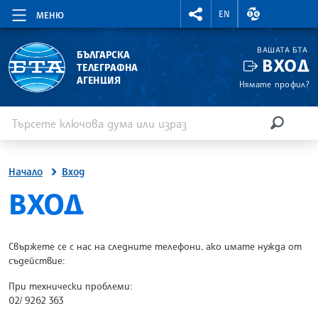
RIGHTMENU.SOCIAL
ВАЛУТНИ КУР
EN
МЕНЮ
ВАШАТА БТА
БЪЛГАРСКА
ВХОД
ТЕЛЕГРАФНА
АГЕНЦИЯ
Нямате профил?
Въведете ключова дума или израз
Търсене
ТЪРСЕН
Начало
Вход
SITE.BTA
ВХОД
Свържете се с нас на следните телефони, ако имате нужда от
съдействие:
При технически проблеми:
02/ 9262 363