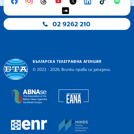
02 9262 210
БЪЛГАРСКА ТЕЛЕГРАФНА АГЕНЦИЯ
© 2022 - 2026, Всички права са запазени.
Българска телеграфна агенция
European Alliance of N
The Assocoation of the Balkan News Agencies S
MINDS Media Innovatio
European Newsroom