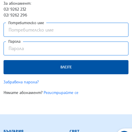
За абонамент:
02/ 9262 232
02/ 9262 296
Потребителско име
Парола
ВЛЕЗТЕ
Забравена парола?
Нямате абонамент?
Регистрирайте се
БЪЛГАРСКА ТЕЛЕГРАФНА АГЕНЦИЯ
БЪЛГАРИЯ
СВЯТ