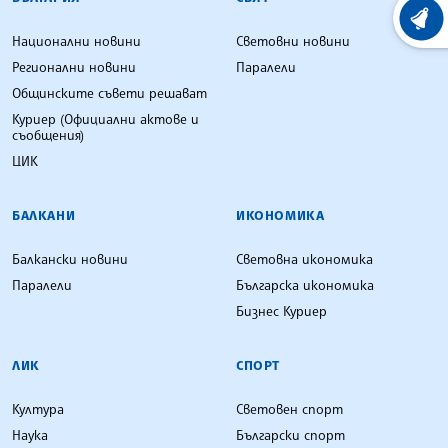
ХРОНО
Национални новини
Световни новини
Регионални новини
Паралели
Общинските съвети решават
Куриер (Официални актове и
съобщения)
ЦИК
БАЛКАНИ
ИКОНОМИКА
Балкански новини
Световна икономика
Паралели
Българска икономика
Бизнес Куриер
ЛИК
СПОРТ
Култура
Световен спорт
Наука
Български спорт