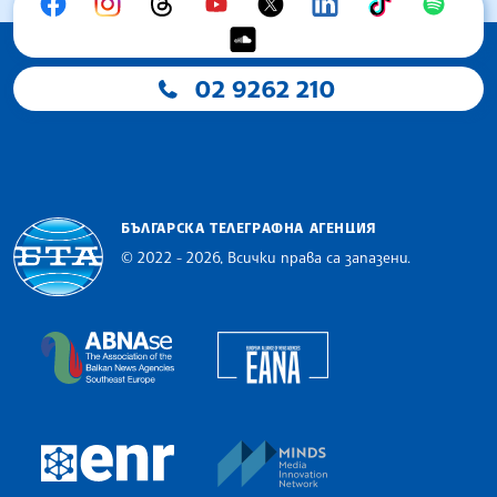
02 9262 210
БЪЛГАРСКА ТЕЛЕГРАФНА АГЕНЦИЯ
© 2022 - 2026, Всички права са запазени.
Българска телеграфна агенция
European Alliance of N
The Assocoation of the Balkan News Agencies S
MINDS Media Innovatio
European Newsroom