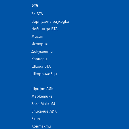
БТА
За БТА
Виртуална разходка
Новини за БТА
Мисия
История
Документи
Кариери
Школа БТА
Шкорпиловци
Шрифт ЛИК
Маркетинг
Зала МаксиМ
Списание ЛИК
Екип
Контакти