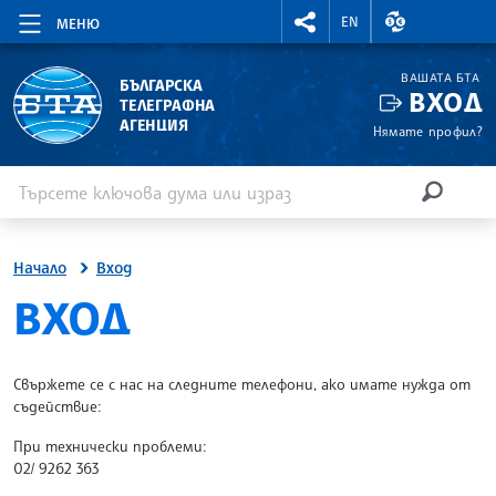
RIGHTMENU.SOCIAL
ВАЛУТНИ КУР
EN
МЕНЮ
ВАШАТА БТА
БЪЛГАРСКА
ВХОД
ТЕЛЕГРАФНА
АГЕНЦИЯ
Нямате профил?
Въведете ключова дума или израз
Търсене
ТЪРСЕН
Начало
Вход
SITE.BTA
ВХОД
Свържете се с нас на следните телефони, ако имате нужда от
съдействие:
При технически проблеми:
02/ 9262 363