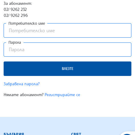
За абонамент:
02/ 9262 232
02/ 9262 296
Потребителско име
Парола
ВЛЕЗТЕ
Забравена парола?
Нямате абонамент?
Регистрирайте се
БЪЛГАРСКА ТЕЛЕГРАФНА АГЕНЦИЯ
БЪЛГАРИЯ
СВЯТ