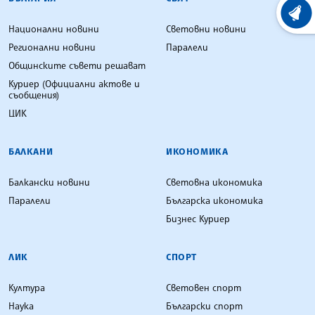
ХРОНО
Национални новини
Световни новини
Регионални новини
Паралели
Общинските съвети решават
Куриер (Официални актове и
съобщения)
ЦИК
БАЛКАНИ
ИКОНОМИКА
Балкански новини
Световна икономика
Паралели
Българска икономика
Бизнес Куриер
ЛИК
СПОРТ
Култура
Световен спорт
Наука
Български спорт