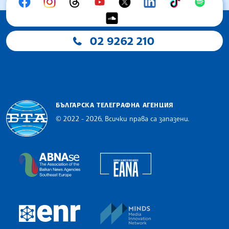
02 9262 210
БЪЛГАРСКА ТЕЛЕГРАФНА АГЕНЦИЯ
© 2022 - 2026, Всички права са запазени.
Българска телеграфна агенция
European Alliance of N
The Assocoation of the Balkan News Agencies S
MINDS Media Innovatio
European Newsroom