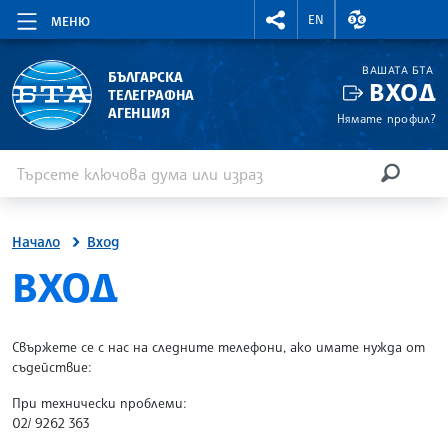
RIGHTMENU.SOCIAL
ВАЛУТНИ КУР
EN
МЕНЮ
ВАШАТА БТА
БЪЛГАРСКА
ВХОД
ТЕЛЕГРАФНА
АГЕНЦИЯ
Нямате профил?
Въведете ключова дума или израз
Търсене
ТЪРСЕН
Начало
Вход
SITE.BTA
ВХОД
Свържете се с нас на следните телефони, ако имате нужда от
съдействие:
При технически проблеми:
02/ 9262 363