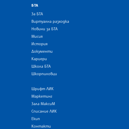
БТА
За БТА
Виртуална разходка
Новини за БТА
Мисия
История
Документи
Кариери
Школа БТА
Шкорпиловци
Шрифт ЛИК
Маркетинг
Зала МаксиМ
Списание ЛИК
Екип
Контакти