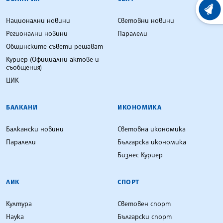
ХРОНО
Национални новини
Световни новини
Регионални новини
Паралели
Общинските съвети решават
Куриер (Официални актове и
съобщения)
ЦИК
БАЛКАНИ
ИКОНОМИКА
Балкански новини
Световна икономика
Паралели
Българска икономика
Бизнес Куриер
ЛИК
СПОРТ
Култура
Световен спорт
Наука
Български спорт