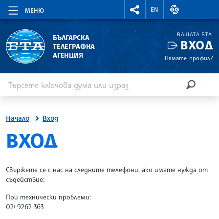
RIGHTMENU.SOCIAL
ВАЛУТНИ КУР
EN
МЕНЮ
ВАШАТА БТА
БЪЛГАРСКА
ВХОД
ТЕЛЕГРАФНА
АГЕНЦИЯ
Нямате профил?
Въведете ключова дума или израз
Търсене
ТЪРСЕН
Начало
Вход
SITE.BTA
ВХОД
Свържете се с нас на следните телефони, ако имате нужда от
съдействие:
При технически проблеми:
02/ 9262 363