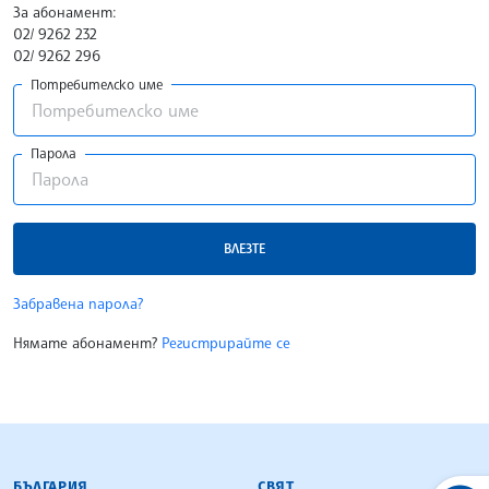
За абонамент:
02/ 9262 232
02/ 9262 296
Потребителско име
Парола
ВЛЕЗТЕ
Забравена парола?
Нямате абонамент?
Регистрирайте се
БЪЛГАРСКА ТЕЛЕГРАФНА АГЕНЦИЯ
БЪЛГАРИЯ
СВЯТ