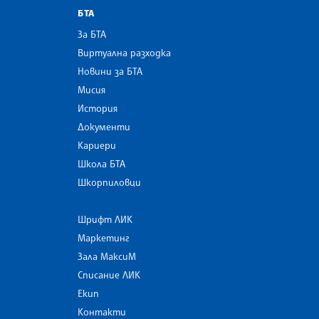
БТА
За БТА
Виртуална разходка
Новини за БТА
Мисия
История
Документи
Кариери
Школа БТА
Шкорпиловци
Шрифт ЛИК
Маркетинг
Зала МаксиМ
Списание ЛИК
Екип
Контакти