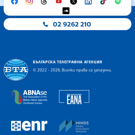
02 9262 210
БЪЛГАРСКА ТЕЛЕГРАФНА АГЕНЦИЯ
© 2022 - 2026, Всички права са запазени.
Българска телеграфна агенция
European Alliance of N
The Assocoation of the Balkan News Agencies S
MINDS Media Innovatio
European Newsroom