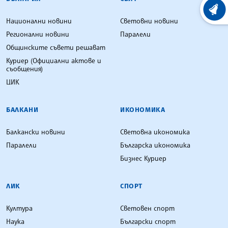
ХРОНО
Национални новини
Световни новини
Регионални новини
Паралели
Общинските съвети решават
Куриер (Официални актове и
съобщения)
ЦИК
БАЛКАНИ
ИКОНОМИКА
Балкански новини
Световна икономика
Паралели
Българска икономика
Бизнес Куриер
ЛИК
СПОРТ
Култура
Световен спорт
Наука
Български спорт