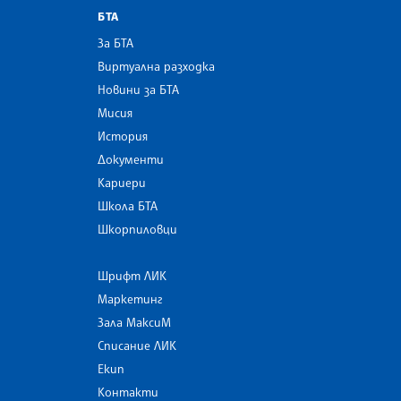
БТА
За БТА
Виртуална разходка
Новини за БТА
Мисия
История
Документи
Кариери
Школа БТА
Шкорпиловци
Шрифт ЛИК
Маркетинг
Зала МаксиМ
Списание ЛИК
Екип
Контакти