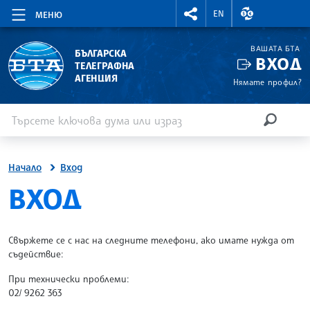
RIGHTMENU.SOCIAL
ВАЛУТНИ КУР
EN
МЕНЮ
ВАШАТА БТА
БЪЛГАРСКА
ВХОД
ТЕЛЕГРАФНА
АГЕНЦИЯ
Нямате профил?
Въведете ключова дума или израз
Търсене
ТЪРСЕН
Начало
Вход
SITE.BTA
ВХОД
Свържете се с нас на следните телефони, ако имате нужда от
съдействие:
При технически проблеми:
02/ 9262 363