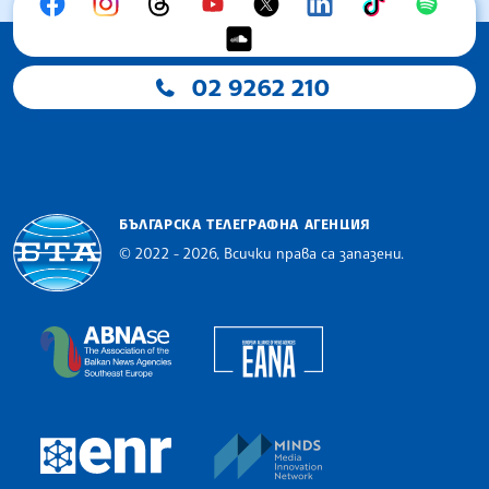
02 9262 210
БЪЛГАРСКА ТЕЛЕГРАФНА АГЕНЦИЯ
© 2022 - 2026, Всички права са запазени.
Българска телеграфна агенция
European Alliance of N
The Assocoation of the Balkan News Agencies S
MINDS Media Innovatio
European Newsroom