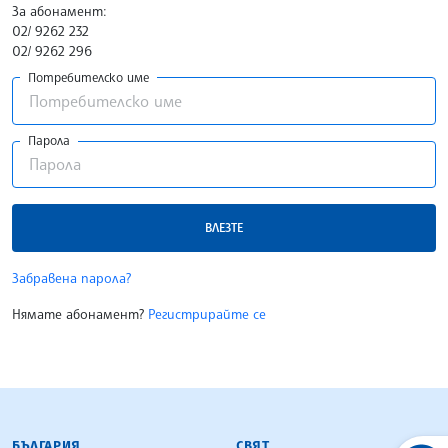
За абонамент:
02/ 9262 232
02/ 9262 296
Потребителско име
Парола
ВЛЕЗТЕ
Забравена парола?
Нямате абонамент?
Регистрирайте се
БЪЛГАРСКА ТЕЛЕГРАФНА АГЕНЦИЯ
БЪЛГАРИЯ
СВЯТ