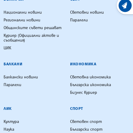
ХРОНО
Национални новини
Световни новини
Регионални новини
Паралели
Общинските съвети решават
Куриер (Официални актове и
съобщения)
ЦИК
БАЛКАНИ
ИКОНОМИКА
Балкански новини
Световна икономика
Паралели
Българска икономика
Бизнес Куриер
ЛИК
СПОРТ
Култура
Световен спорт
Наука
Български спорт