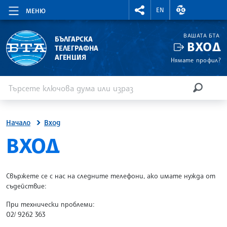
RIGHTMENU.SOCIAL
ВАЛУТНИ КУР
EN
МЕНЮ
ВАШАТА БТА
БЪЛГАРСКА
ВХОД
ТЕЛЕГРАФНА
АГЕНЦИЯ
Нямате профил?
Въведете ключова дума или израз
Търсене
ТЪРСЕН
Начало
Вход
SITE.BTA
ВХОД
Свържете се с нас на следните телефони, ако имате нужда от
съдействие:
При технически проблеми:
02/ 9262 363