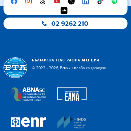
02 9262 210
БЪЛГАРСКА ТЕЛЕГРАФНА АГЕНЦИЯ
© 2022 - 2026, Всички права са запазени.
Българска телеграфна агенция
European Alliance of N
The Assocoation of the Balkan News Agencies S
MINDS Media Innovatio
European Newsroom