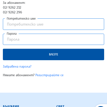
За абонамент:
02/ 9262 232
02/ 9262 296
Потребителско име
Парола
ВЛЕЗТЕ
Забравена парола?
Нямате абонамент?
Регистрирайте се
БЪЛГАРСКА ТЕЛЕГРАФНА АГЕНЦИЯ
БЪЛГАРИЯ
СВЯТ