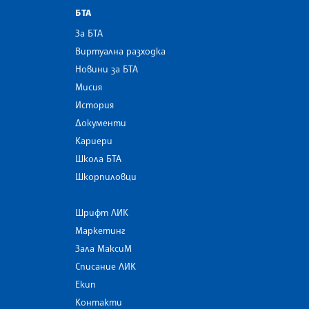
БТА
За БТА
Виртуална разходка
Новини за БТА
Мисия
История
Документи
Кариери
Школа БТА
Шкорпиловци
Шрифт ЛИК
Маркетинг
Зала МаксиМ
Списание ЛИК
Екип
Контакти