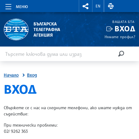
RIGHTMENU.SOCIAL
ВАЛУТНИ КУР
EN
МЕНЮ
ВАШАТА БТА
БЪЛГАРСКА
ВХОД
ТЕЛЕГРАФНА
АГЕНЦИЯ
Нямате профил?
Въведете ключова дума или израз
Търсене
ТЪРСЕН
Начало
Вход
SITE.BTA
ВХОД
Свържете се с нас на следните телефони, ако имате нужда от
съдействие:
При технически проблеми:
02/ 9262 363