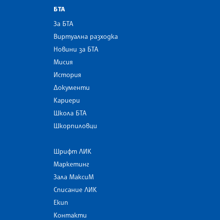
БТА
За БТА
Виртуална разходка
Новини за БТА
Мисия
История
Документи
Кариери
Школа БТА
Шкорпиловци
Шрифт ЛИК
Маркетинг
Зала МаксиМ
Списание ЛИК
Екип
Контакти