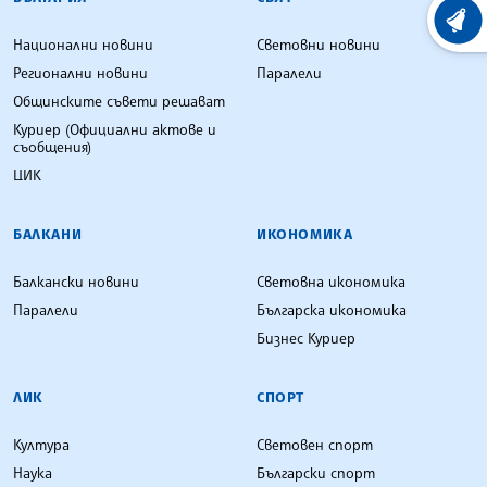
ХРОНО
Национални новини
Световни новини
Регионални новини
Паралели
Общинските съвети решават
Куриер (Официални актове и
съобщения)
ЦИК
БАЛКАНИ
ИКОНОМИКА
Балкански новини
Световна икономика
Паралели
Българска икономика
Бизнес Куриер
ЛИК
СПОРТ
Култура
Световен спорт
Наука
Български спорт