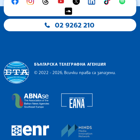
02 9262 210
БЪЛГАРСКА ТЕЛЕГРАФНА АГЕНЦИЯ
© 2022 - 2026, Всички права са запазени.
Българска телеграфна агенция
European Alliance of N
The Assocoation of the Balkan News Agencies S
MINDS Media Innovatio
European Newsroom