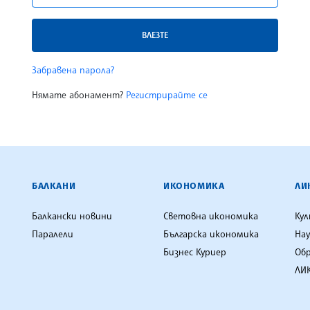
ВЛЕЗТЕ
Забравена парола?
Нямате абонамент?
Регистрирайте се
ЕНЦИЯ
БАЛКАНИ
ИКОНОМИКА
ЛИ
Балкански новини
Световна икономика
Ку
Паралели
Българска икономика
Нау
Бизнес Куриер
Об
ЛИК