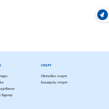
ХРОНО
К
СПОРТ
лтура
Световен спорт
ка
Български спорт
разование
 Куриер