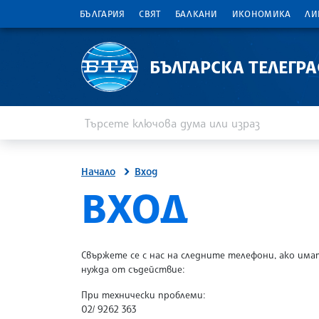
БЪЛГАРИЯ
СВЯТ
БАЛКАНИ
ИКОНОМИКА
ЛИ
БЪЛГАРСКА ТЕЛЕГР
Въведете ключова дума или израз
Търсене
Начало
Вход
SITE.BTA
ВХОД
Свържете се с нас на следните телефони, ако има
нужда от съдействие:
При технически проблеми:
02/ 9262 363