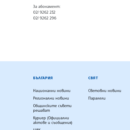
За абонамент:
02/ 9262 232
02/ 9262 296
БЪЛГАРСКА ТЕЛЕГРАФНА АГ
БЪЛГАРИЯ
СВЯТ
Национални новини
Световни новини
Регионални новини
Паралели
Общинските съвети
решават
Куриер (Официални
актове и съобщения)
ЦИК