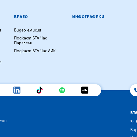
ВИДЕО
ИНФОГРАФИКИ
я
Видео емисия
Подкаст БТА Час
Паралели
Подкаст БТА Час ЛИК
а
БТ
ени.
За 
Вир