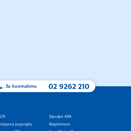
02 9262 210
За контакти
А
БТА
Шрифт ЛИК
туална разходка
Маркетинг