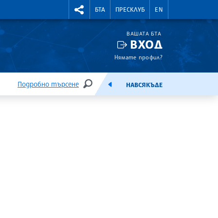
УТНИ КУРСОВЕ
RIGHTMENU.SOCIAL
БТА
ПРЕСКЛУБ
EN
ВАШАТА БТА
ВХОД
Нямате профил?
Подробно търсене
НАВСЯКЪДЕ
ТЪРСЕНЕ
ЕМИСИЯ